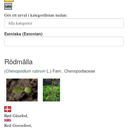
Gör ett urval i kategorilistan nedan:
Estniska (Estonian)
Rödmålla
(
Chenopodium rubrum
L.) Fam:. Chenopodiaceae
Rød Gåsefod,
Red Goosefoot,