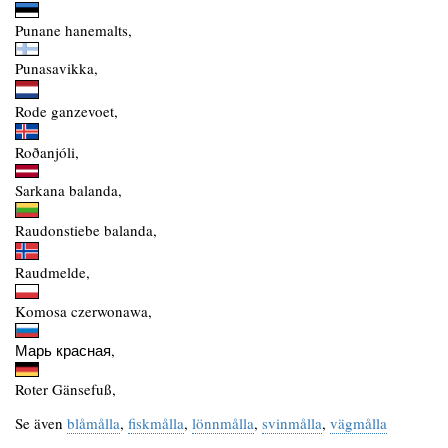
Punane hanemalts,
Punasavikka,
Rode ganzevoet,
Roðanjóli,
Sarkana balanda,
Raudonstiebe balanda,
Raudmelde,
Komosa czerwonawa,
Марь красная,
Roter Gänsefuß,
Se även
blåmålla
,
fiskmålla
,
lönnmålla
,
svinmålla
,
vägmålla