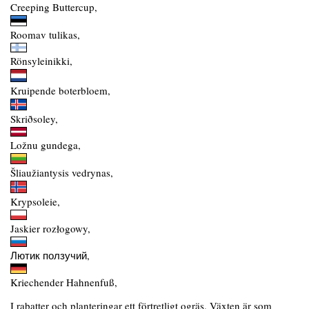
Creeping Buttercup,
Roomav tulikas,
Rönsyleinikki,
Kruipende boterbloem,
Skriðsoley,
Ložnu gundega,
Šliaužiantysis vedrynas,
Krypsoleie,
Jaskier rozłogowy,
Лютик ползучий,
Kriechender Hahnenfuß,
I rabatter och planteringar ett förtretligt ogräs. Växten är som