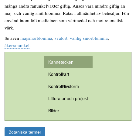
många andra ranunkelväxter giftig. Anses vara mindre giftig än
maj- och vanlig smörblomma. Ratas i allmänhet av betesdjur. Förr
använd inom folkmedicinen som vårtmedel och mot reumatisk
värk.
Se även
majsmörblomma
,
svalört
,
vanlig smörblomma
,
åkerranunkel
.
Kännetecken
Kontroll/art
Kontroll/livsform
Litteratur och projekt
Bilder
Botaniska termer