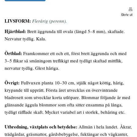
Skriv ut
LIVSFORM:
Flerårig (perenn).
Hjärtblad:
Brett äggrunda till ovala (längd 5–8 mm), skaftade.
Nervatur tydlig. Kala.
Örtblad:
Framkommer ett och ett, först brett äggrunda och med
3–5 flikar så småningom treflikigt med tydligt skaftad mittflik,
nervatur tydlig. Glest håriga.
Övrigt:
Fullvuxen planta 10–30 cm, stjälk något köttig, hårig,
krypande till upprätt. Första året utvecklas en övervintrande
bladrosett som utvecklar korta utlöpare. Blommar följande år med
glänsande äggula blommor som ofta sitter ensamma på långa,
tydligt räfflade skaft. Mycket variabel art i storlek, behåring etc.
Utbredning, växtplats och
betydelse:
Allmän i hela landet. Åkrar,
trädgårdar, gräsmattor, gårdsbebygelse, fuktängar och vägkanter,