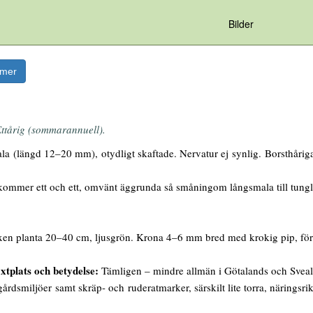
Bilder
rmer
ttårig (sommarannuell).
a (längd 12–20 mm), otydligt skaftade. Nervatur ej synlig. Borsthårig
mmer ett och ett, omvänt äggrunda så småningom långsmala till tunglik
en planta 20–40 cm, ljusgrön. Krona 4–6 mm bred med krokig pip, först rö
xtplats och betydelse:
Tämligen – mindre allmän i Götalands och Svealan
gårdsmiljöer samt skräp- och ruderatmarker, särskilt lite torra, näringsri