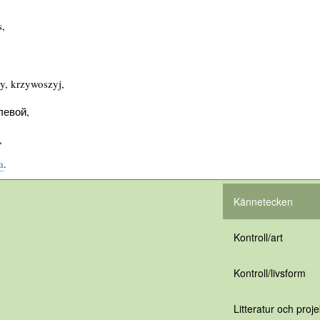
s,
y, krzywoszyj,
левой,
,
a
.
Kännetecken
Kontroll/art
Kontroll/livsform
Litteratur och proje