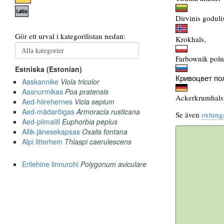
Dirvinis goduli
Krokhals,
Farbownik poln
Кривоцвет по
Ackerkrumhals
Se även
oxtung