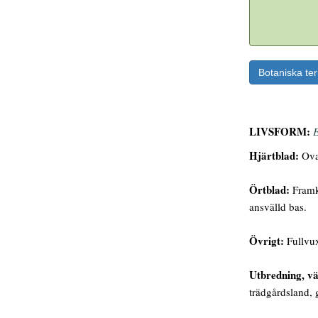
Botaniska te
LIVSFORM:
E
Hjärtblad:
Oval
Örtblad:
Framko
ansvälld bas.
Övrigt:
Fullvux
Utbredning, vä
trädgårdsland, 