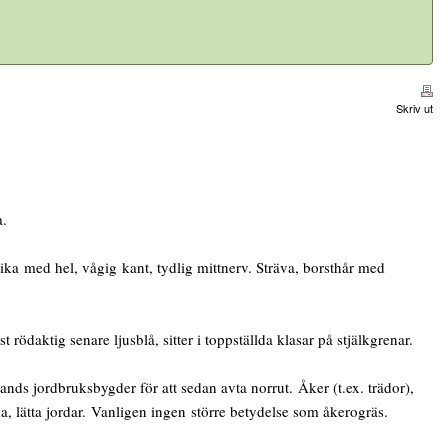
Skriv ut
a.
a med hel, vågig kant, tydlig mittnerv. Sträva, borsthår med
daktig senare ljusblå, sitter i toppställda klasar på stjälkgrenar.
ds jordbruksbygder för att sedan avta norrut. Åker (t.ex. trädor),
ka, lätta jordar. Vanligen ingen större betydelse som åkerogräs.