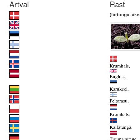
Rast
(fårtunga, åker
Krumhals,
Bugloss,
Karukeel,
Peltorasti,
Kromhals,
Kalfatunga,
Tiruma aitene,