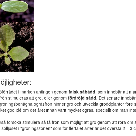
öjligheter:
öförrådet i marken antingen genom
falsk såbädd
, som innebär att man
frön stimuleras att gro, eller genom
fördröjd sådd
. Det senare innebär
t groningsbenägna ogräsfrön hinner gro och utveckla groddplantor före 
et god idé om det året innan varit mycket ogräs, speciellt om man int
å försöka stimulera så få frön som möjligt att gro genom att röra om så 
solljuset i "groningszonen" som för flertalet arter är det översta 2 – 3 