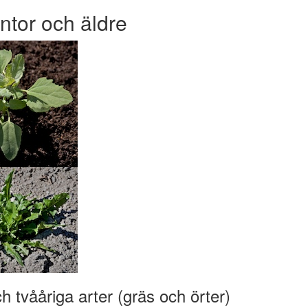
ntor och äldre
ch tvååriga arter (gräs och örter)