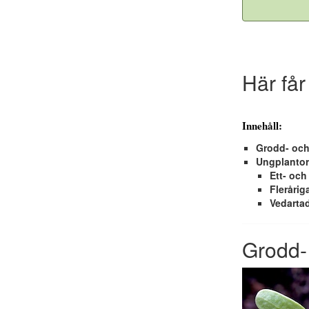
Här får
Innehåll:
Grodd- och
Ungplantor
Ett- och
Fleråriga
Vedartad
Grodd- 