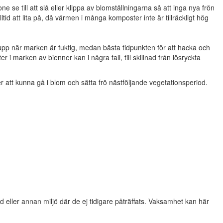
 se till att slå eller klippa av blomställningarna så att inga nya frön
id att lita på, då värmen i många komposter inte är tillräckligt hög
t upp när marken är fuktig, medan bästa tidpunkten för att hacka och
r i marken av bienner kan i några fall, till skillnad från lösryckta
att kunna gå i blom och sätta frö nästföljande vegetationsperiod.
eller annan miljö där de ej tidigare påträffats. Vaksamhet kan här