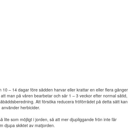
 10 – 14 dagar före sådden harvar eller krattar en eller flera gånger
 att man på våren bearbetar och sår 1 – 3 veckor efter normal såtid,
såbäddsberedning. Att försöka reducera fröförrådet på detta sätt kan
e använder herbicider.
lite som möjligt i jorden, så att mer djupliggande frön inte får
cm djupa skiktet av matjorden.