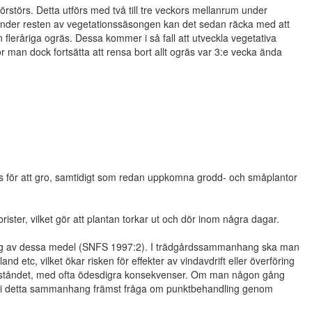
rstörs. Detta utförs med två till tre veckors mellanrum under
. Under resten av vegetationssäsongen kan det sedan räcka med att
rån fleråriga ogräs. Dessa kommer i så fall att utveckla vegetativa
r man dock fortsätta att rensa bort allt ogräs var 3:e vecka ända
övs för att gro, samtidigt som redan uppkomna grodd- och småplantor
ister, vilket gör att plantan torkar ut och dör inom några dagar.
ning av dessa medel (SNFS 1997:2). I trädgårdssammanhang ska man
 etc, vilket ökar risken för effekter av vindavdrift eller överföring
beståndet, med ofta ödesdigra konsekvenser. Om man någon gång
et i detta sammanhang främst fråga om punktbehandling genom