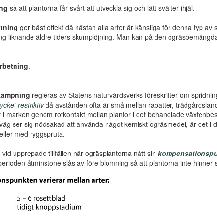
ing
så att plantorna får svårt att utveckla sig och lätt svälter ihjäl.
tning
ger bäst effekt då nästan alla arter är känsliga för denna typ av 
ng liknande äldre tiders skumplöjning. Man kan på den ogräsbemängda y
rbetning
.
.
kämpning
regleras av Statens naturvårdsverks föreskrifter om sprid
cket restriktiv
då avstånden ofta är små mellan rabatter, trädgårdsland et
 i marken genom rotkontakt mellan plantor i det behandlade växtenb
tväg ser sig nödsakad att använda något kemiskt ogräsmedel, är det
eller med ryggspruta.
g
vid upprepade tillfällen när ogräsplantorna nått sin
kompensationspu
erioden åtminstone slås av före blomning så att plantorna inte hinner s