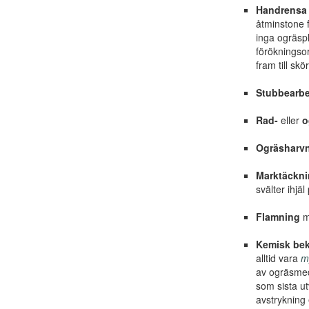
Handrensa
åtminstone f
inga ogräspl
förökningsor
fram till skö
Stubbearbe
Rad-
eller
o
Ogräsharv
Marktäckn
svälter ihjä
Flamning
me
Kemisk be
alltid vara
my
av ogräsmed
som sista u
avstrykning 