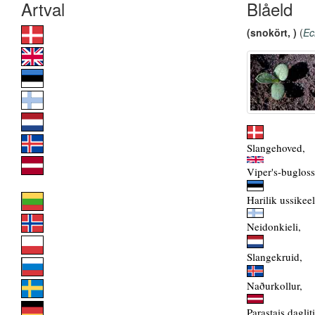
Blåeld
(snokört, )
(
Ec
Slangehoved,
Viper's-bugloss
Harilik ussikeel
Neidonkieli,
Slangekruid,
Naðurkollur,
Parastais dagliti