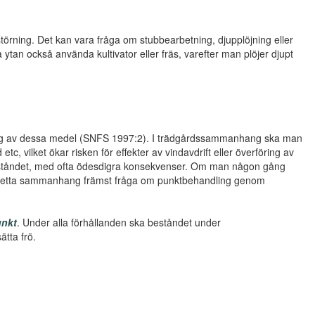
störning. Det kan vara fråga om stubbearbetning, djupplöjning eller
tan också använda kultivator eller fräs, varefter man plöjer djupt
ning av dessa medel (SNFS 1997:2). I trädgårdssammanhang ska man
c, vilket ökar risken för effekter av vindavdrift eller överföring av
eståndet, med ofta ödesdigra konsekvenser. Om man någon gång
 i detta sammanhang främst fråga om punktbehandling genom
nkt
. Under alla förhållanden ska beståndet under
ätta frö.