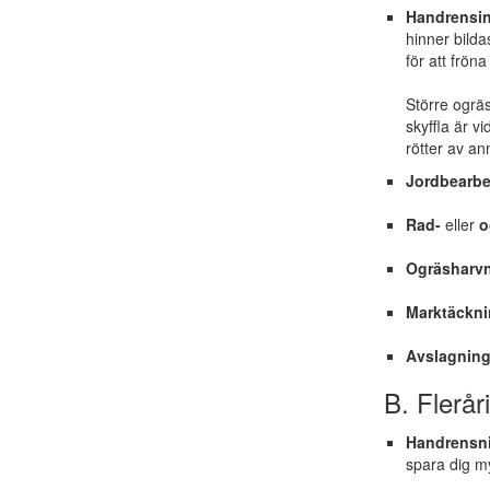
Handrensin
hinner bilda
för att fröna
Större ogräs
skyffla är v
rötter av an
Jordbearbe
Rad-
eller
o
Ogräsharv
Marktäckn
Avslagning
B. Flerår
Handrensn
spara dig m