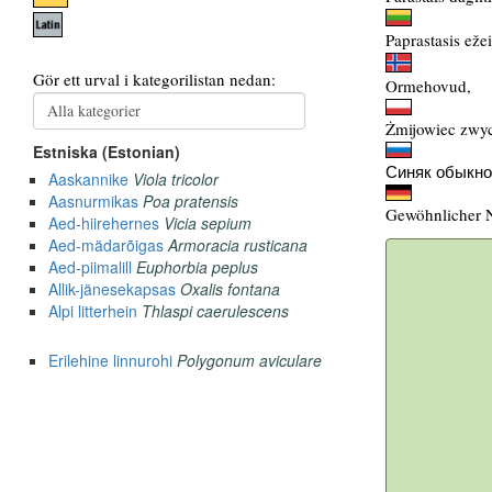
Paprastasis ežei
Ormehovud,
Żmijowiec zwyc
Синяк обыкно
Gewöhnlicher N