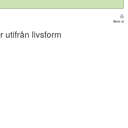
Skriv ut
 utifrån livsform