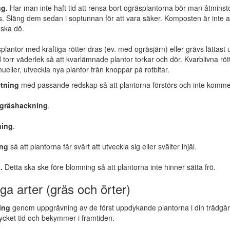
g.
Har man inte haft tid att rensa bort ogräsplantorna bör man åtminstone
s. Släng dem sedan i soptunnan för att vara säker. Komposten är inte allt
 ska dö.
plantor med kraftiga rötter dras (ev. med ogräsjärn) eller grävs lättas
id torr väderlek så att kvarlämnade plantor torkar och dör. Kvarblivna rötte
nueller, utveckla nya plantor från knoppar på rotbitar.
tning
med passande redskap så att plantorna förstörs och inte kommer 
gräshackning
.
ning
.
ing
så att plantorna får svårt att utveckla sig eller svälter ihjäl.
.
Detta ska ske före blomning så att plantorna inte hinner sätta frö.
iga arter (gräs och örter)
ing
genom uppgrävning av de först uppdykande plantorna i din trädgård 
ycket tid och bekymmer i framtiden.