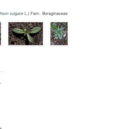
hium vulgare
L.) Fam:. Boraginaceae
 ,
,
s,