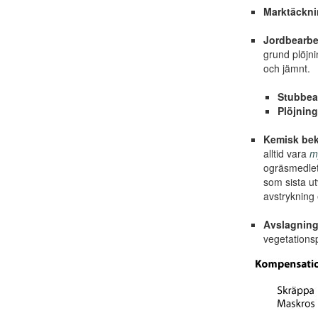
Marktäckn
Jordbearbe
grund plöjni
och jämnt.
Stubbea
Plöjning
Kemisk be
alltid vara
my
ogräsmedlet
som sista u
avstrykning 
Avslagnin
vegetationsp