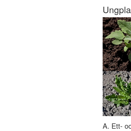
Ungpla
A. Ett- o