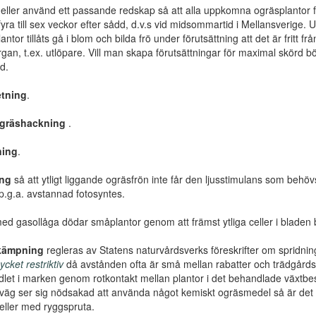
eller använd ett passande redskap så att alla uppkomna ogräsplantor fö
yra till sex veckor efter sådd, d.v.s vid midsommartid i Mellansverige
antor tillåts gå i blom och bilda frö under förutsättning att det är fritt f
gan, t.ex. utlöpare. Vill man skapa förutsättningar för maximal skörd bö
rd.
tning
.
gräshackning
.
ning
.
ing
så att ytligt liggande ogräsfrön inte får den ljusstimulans som beh
l p.g.a. avstannad fotosyntes.
d gasollåga dödar småplantor genom att främst ytliga celler i bladen br
kämpning
regleras av Statens naturvårdsverks föreskrifter om sprid
cket restriktiv
då avstånden ofta är små mellan rabatter och trädgårdsland
let i marken genom rotkontakt mellan plantor i det behandlade växt
tväg ser sig nödsakad att använda något kemiskt ogräsmedel så är d
eller med ryggspruta.