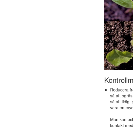
Kontrollm
Reducera fr
så att ogräs
så att tidig
vara en myck
Man kan ocks
kontakt med 