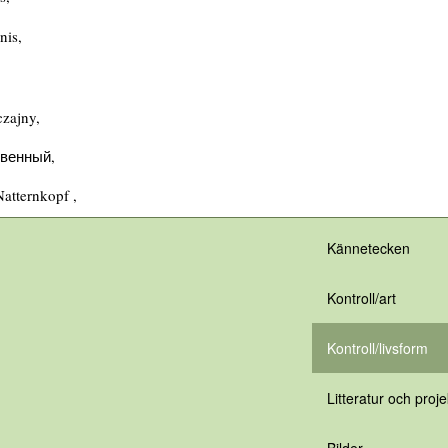
nis,
zajny,
венный,
atternkopf ,
Kännetecken
Kontroll/art
Kontroll/livsform
Litteratur och proje
Bilder