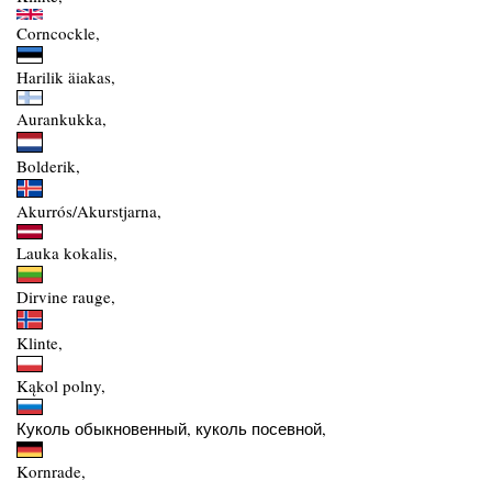
Corncockle,
Harilik äiakas,
Aurankukka,
Bolderik,
Akurrós/Akurstjarna,
Lauka kokalis,
Dirvine rauge,
Klinte,
Kąkol polny,
Куколь обыкновенный, куколь посевной,
Kornrade,