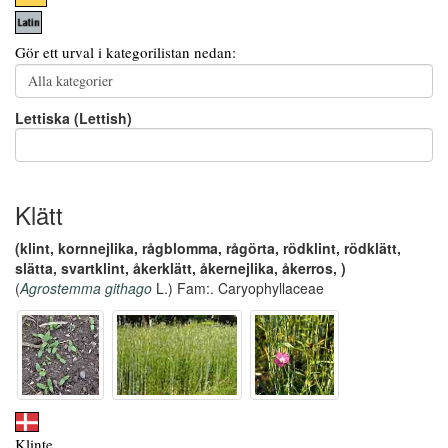
Gör ett urval i kategorilistan nedan:
Lettiska (Lettish)
Klätt
(klint, kornnejlika, rågblomma, rågörta, rödklint, rödklätt,
slätta, svartklint, åkerklätt, åkernejlika, åkerros, )
(
Agrostemma githago
L.) Fam:. Caryophyllaceae
Klinte,