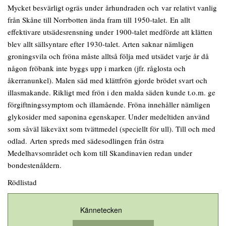
Mycket besvärligt ogräs under århundraden och var relativt vanlig
från Skåne till Norrbotten ända fram till 1950-talet. En allt
effektivare utsädesrensning under 1900-talet medförde att klätten
blev allt sällsyntare efter 1930-talet. Arten saknar nämligen
groningsvila och fröna måste alltså följa med utsädet varje år då
någon fröbank inte byggs upp i marken (jfr. råglosta och
åkerranunkel). Malen säd med klättfrön gjorde brödet svart och
illasmakande. Rikligt med frön i den malda säden kunde t.o.m. ge
förgiftningssymptom och illamående. Fröna innehåller nämligen
glykosider med saponina egenskaper. Under medeltiden använd
som såväl läkeväxt som tvättmedel (speciellt för ull). Till och med
odlad. Arten spreds med sädesodlingen från östra
Medelhavsområdet och kom till Skandinavien redan under
bondestenåldern.
Rödlistad
Kännetecken