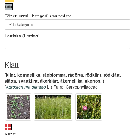
Gör ett urval i kategorilistan nedan:
Lettiska (Lettish)
Klätt
(klint, kornnejlika, rågblomma, rågörta, rödklint, rödklätt,
slätta, svartklint, åkerklätt, åkernejlika, åkerros, )
(
Agrostemma githago
L.) Fam:. Caryophyllaceae
Klinte,