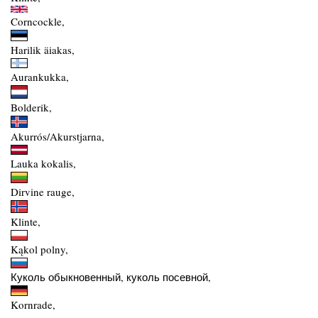
Corncockle,
Harilik äiakas,
Aurankukka,
Bolderik,
Akurrós/Akurstjarna,
Lauka kokalis,
Dirvine rauge,
Klinte,
Kąkol polny,
Куколь обыкновенный, куколь посевной,
Kornrade,