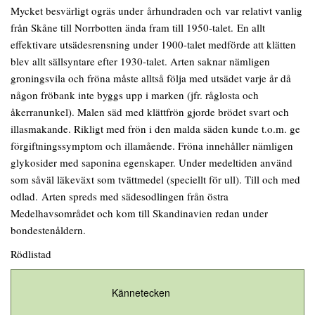
Mycket besvärligt ogräs under århundraden och var relativt vanlig
från Skåne till Norrbotten ända fram till 1950-talet. En allt
effektivare utsädesrensning under 1900-talet medförde att klätten
blev allt sällsyntare efter 1930-talet. Arten saknar nämligen
groningsvila och fröna måste alltså följa med utsädet varje år då
någon fröbank inte byggs upp i marken (jfr. råglosta och
åkerranunkel). Malen säd med klättfrön gjorde brödet svart och
illasmakande. Rikligt med frön i den malda säden kunde t.o.m. ge
förgiftningssymptom och illamående. Fröna innehåller nämligen
glykosider med saponina egenskaper. Under medeltiden använd
som såväl läkeväxt som tvättmedel (speciellt för ull). Till och med
odlad. Arten spreds med sädesodlingen från östra
Medelhavsområdet och kom till Skandinavien redan under
bondestenåldern.
Rödlistad
Kännetecken