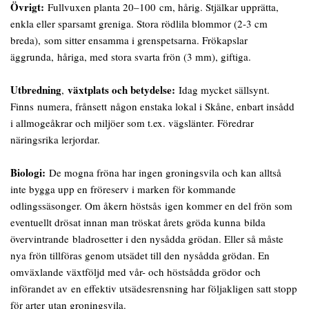
Övrigt:
Fullvuxen planta 20–100 cm, hårig. Stjälkar upprätta,
enkla eller sparsamt greniga. Stora rödlila blommor (2-3 cm
breda), som sitter ensamma i grenspetsarna. Frökapslar
äggrunda, håriga, med stora svarta frön (3 mm), giftiga.
Utbredning
växtplats och betydelse:
,
Idag mycket sällsynt.
Finns numera, frånsett någon enstaka lokal i Skåne, enbart insådd
i allmogeåkrar och miljöer som t.ex. vägslänter. Föredrar
näringsrika lerjordar.
Biologi:
De mogna fröna har ingen groningsvila och kan alltså
inte bygga upp en fröreserv i marken för kommande
odlingssäsonger. Om åkern höstsås igen kommer en del frön som
eventuellt drösat innan man tröskat årets gröda kunna bilda
övervintrande bladrosetter i den nysådda grödan. Eller så måste
nya frön tillföras genom utsädet till den nysådda grödan. En
omväxlande växtföljd med vår- och höstsådda grödor och
införandet av en effektiv utsädesrensning har följakligen satt stopp
för arter utan groningsvila.