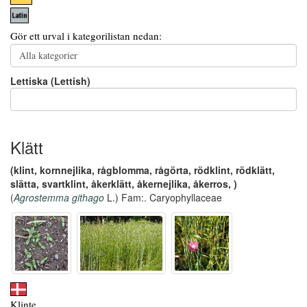
Gör ett urval i kategorilistan nedan:
Lettiska (Lettish)
Klätt
(klint, kornnejlika, rågblomma, rågörta, rödklint, rödklätt,
slätta, svartklint, åkerklätt, åkernejlika, åkerros, )
(
Agrostemma githago
L.) Fam:. Caryophyllaceae
Klinte,