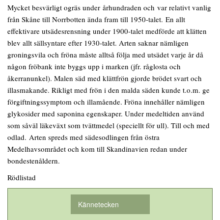
Mycket besvärligt ogräs under århundraden och var relativt vanlig
från Skåne till Norrbotten ända fram till 1950-talet. En allt
effektivare utsädesrensning under 1900-talet medförde att klätten
blev allt sällsyntare efter 1930-talet. Arten saknar nämligen
groningsvila och fröna måste alltså följa med utsädet varje år då
någon fröbank inte byggs upp i marken (jfr. råglosta och
åkerranunkel). Malen säd med klättfrön gjorde brödet svart och
illasmakande. Rikligt med frön i den malda säden kunde t.o.m. ge
förgiftningssymptom och illamående. Fröna innehåller nämligen
glykosider med saponina egenskaper. Under medeltiden använd
som såväl läkeväxt som tvättmedel (speciellt för ull). Till och med
odlad. Arten spreds med sädesodlingen från östra
Medelhavsområdet och kom till Skandinavien redan under
bondestenåldern.
Rödlistad
Kännetecken