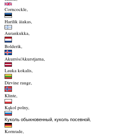
Corncockle,
Harilik äiakas,
Aurankukka,
Bolderik,
Akurrós/Akurstjarna,
Lauka kokalis,
Dirvine rauge,
Klinte,
Kąkol polny,
Куколь обыкновенный, куколь посевной,
Kornrade,