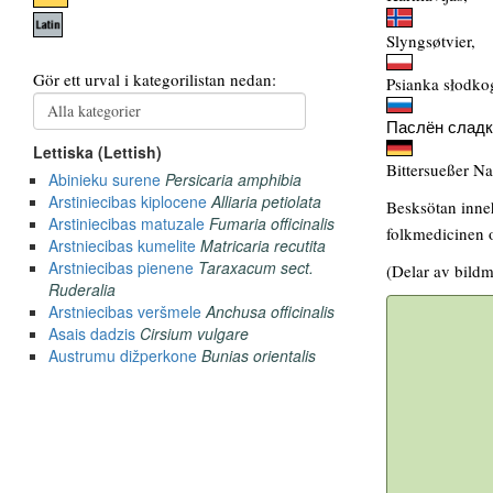
Slyngsøtvier,
Psianka słodko
Паслён сладк
Bittersueßer Na
Besksötan inneh
folkmedicinen o
(Delar av bildm