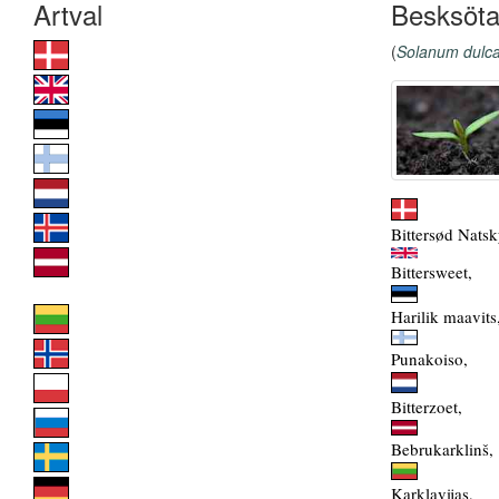
Besksöt
(
Solanum dulc
Bittersød Nats
Bittersweet,
Harilik maavits
Punakoiso,
Bitterzoet,
Bebrukarklinš,
Karklavijas,