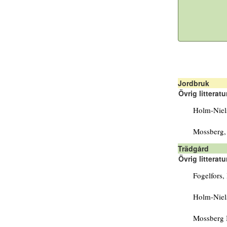
Jordbruk
Övrig litteratu
Holm-Niels
Mossberg, 
Trädgård
Övrig litteratu
Fogelfors,
Holm-Niels
Mossberg 