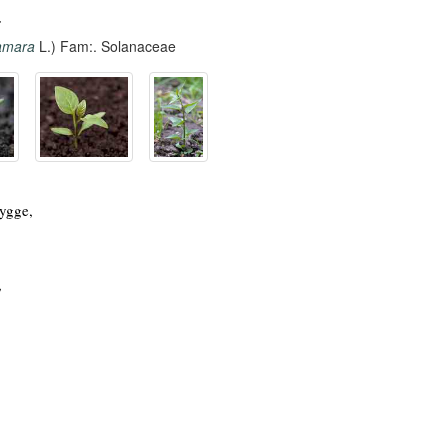
a
amara
L.) Fam:. Solanaceae
kygge,
,