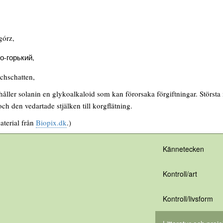
górz,
о-горький,
chschatten,
åller solanin en glykoalkaloid som kan förorsaka förgiftningar. Störst
ch den vedartade stjälken till korgflätning.
aterial från
Biopix.dk
.)
Kännetecken
Kontroll/art
Kontroll/livsform