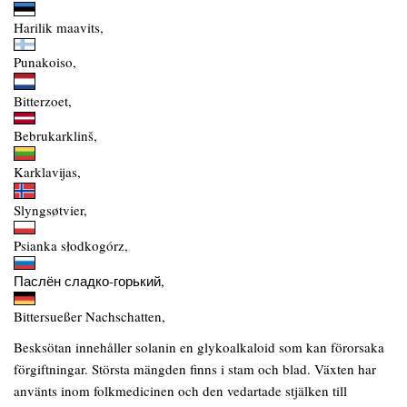
Harilik maavits,
Punakoiso,
Bitterzoet,
Bebrukarklinš,
Karklavijas,
Slyngsøtvier,
Psianka słodkogórz,
Паслён сладко-горький,
Bittersueßer Nachschatten,
Besksötan innehåller solanin en glykoalkaloid som kan förorsaka
förgiftningar. Största mängden finns i stam och blad. Växten har
använts inom folkmedicinen och den vedartade stjälken till