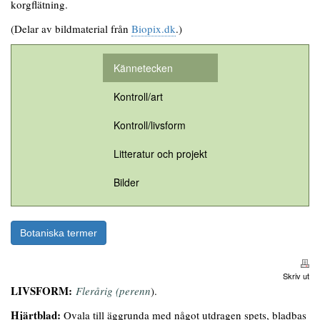
korgflätning.
(Delar av bildmaterial från
Biopix.dk
.)
Kännetecken
Kontroll/art
Kontroll/livsform
Litteratur och projekt
Bilder
Botaniska termer
Skriv ut
LIVSFORM:
Flerårig (perenn
).
Hjärtblad:
Ovala till äggrunda med något utdragen spets, bladbas