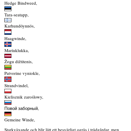
Hedge Bindweed,
Tara-seatapp,
Karhundöynnös,
Haagwinde,
Maríuklukka,
Žogu dižtitenis,
Patvorine vyniokle,
Strandvindel,
Kielisznik zaroślowy,
Повой заборный,
Gemeine Winde,
Starkväxande och blir lätt ett besvärligt ogräs i trädgårdar, men