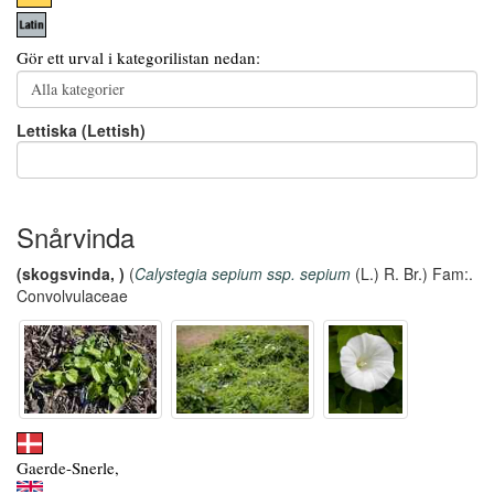
Gör ett urval i kategorilistan nedan:
Lettiska (Lettish)
Snårvinda
(skogsvinda, )
(
Calystegia sepium ssp. sepium
(L.) R. Br.) Fam:.
Convolvulaceae
Gaerde-Snerle,