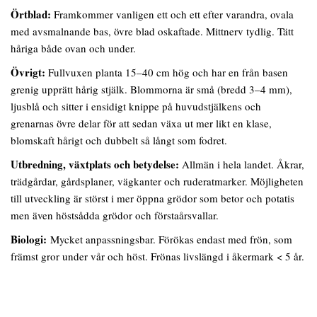
Örtblad:
Framkommer vanligen ett och ett efter varandra, ovala
med avsmalnande bas, övre blad oskaftade. Mittnerv tydlig. Tätt
håriga både ovan och under.
Övrigt:
Fullvuxen planta 15–40 cm hög och har en från basen
grenig upprätt hårig stjälk. Blommorna är små (bredd 3–4 mm),
ljusblå och sitter i ensidigt knippe på huvudstjälkens och
grenarnas övre delar för att sedan växa ut mer likt en klase,
blomskaft hårigt och dubbelt så långt som fodret.
Utbredning, växtplats och betydelse:
Allmän i hela landet. Åkrar,
trädgårdar, gårdsplaner, vägkanter och ruderatmarker. Möjligheten
till utveckling är störst i mer öppna grödor som betor och potatis
men även höstsådda grödor och förstaårsvallar.
Biologi:
Mycket anpassningsbar. Förökas endast med frön, som
främst gror under vår och höst. Frönas livslängd i åkermark < 5 år.