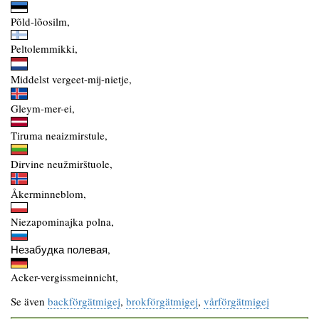
Põld-lõosilm,
Peltolemmikki,
Middelst vergeet-mij-nietje,
Gleym-mer-ei,
Tiruma neaizmirstule,
Dirvine neužmirštuole,
Åkerminneblom,
Niezapominajka polna,
Незабудка полевая,
Acker-vergissmeinnicht,
Se även
backförgätmigej
,
brokförgätmigej
,
vårförgätmigej