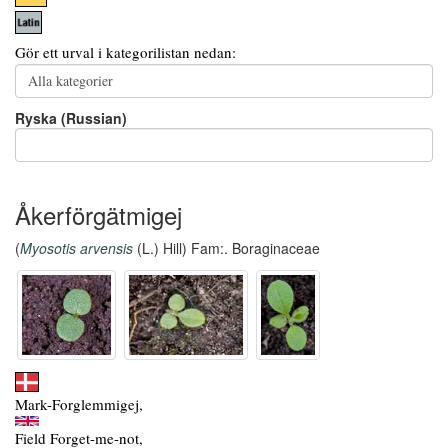
Gör ett urval i kategorilistan nedan:
Ryska (Russian)
Åkerförgätmigej
(
Myosotis arvensis
(L.) Hill) Fam:. Boraginaceae
Mark-Forglemmigej,
Field Forget-me-not,