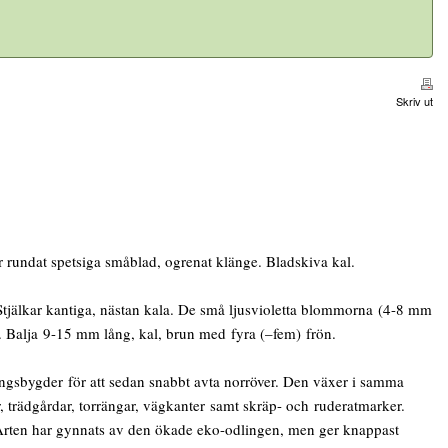
Skriv ut
rundat spetsiga småblad, ogrenat klänge. Bladskiva kal.
Stjälkar kantiga, nästan kala. De små ljusvioletta blommorna (4-8 mm
a. Balja 9-15 mm lång, kal, brun med fyra (–fem) frön.
gsbygder för att sedan snabbt avta norröver. Den växer i samma
ar, trädgårdar, torrängar, vägkanter samt skräp- och ruderatmarker.
r. Arten har gynnats av den ökade eko-odlingen, men ger knappast