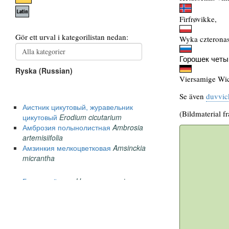
Firfrøvikke,
Wyka czteronas
Горошек четы
Viersamige Wi
Se även
duvvic
(Bildmaterial f