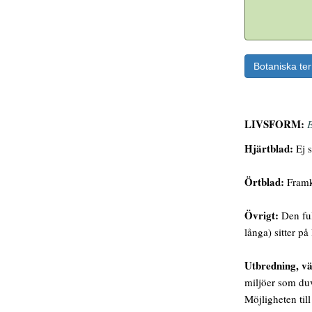
Botaniska te
LIVSFORM:
E
Hjärtblad:
Ej s
Örtblad:
Framko
Övrigt:
Den ful
långa) sitter p
Utbredning, vä
miljöer som duv
Möjligheten til