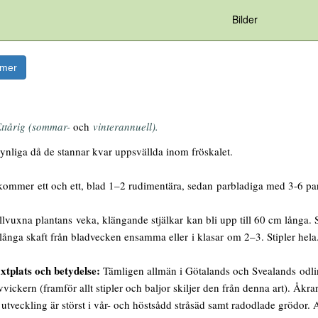
Bilder
rmer
ttårig
(sommar-
och
vinterannuell).
ynliga då de stannar kvar uppsvällda inom fröskalet.
mmer ett och ett, blad 1–2 rudimentära, sedan parbladiga med 3-6 par 
lvuxna plantans veka, klängande stjälkar kan bli upp till 60 cm långa. 
å långa skaft från bladvecken ensamma eller i klasar om 2–3. Stipler hel
xtplats och betydelse:
Tämligen allmän i Götalands och Svealands odlin
vickern (framför allt stipler och baljor skiljer den från denna art). Åkr
l utveckling är störst i vår- och höstsådd stråsäd samt radodlade grödo