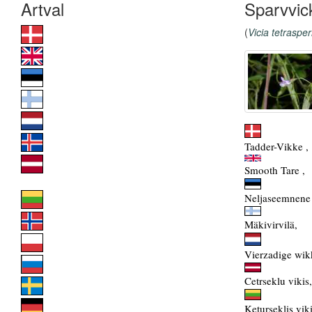
Sparvvic
(
Vicia tetrasp
Tadder-Vikke ,
Smooth Tare ,
Neljaseemnene 
Mäkivirvilä,
Vierzadige wik
Cetrseklu vikis,
Keturseklis viki