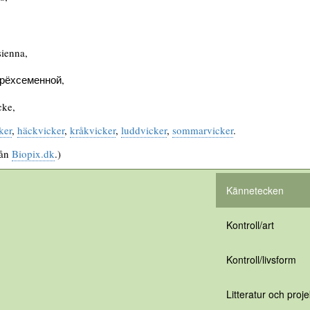
ienna,
рёхсеменной,
cke,
ker
,
häckvicker
,
kråkvicker
,
luddvicker
,
sommarvicker
.
rån
Biopix.dk
.)
Kännetecken
Kontroll/art
Kontroll/livsform
Litteratur och proje