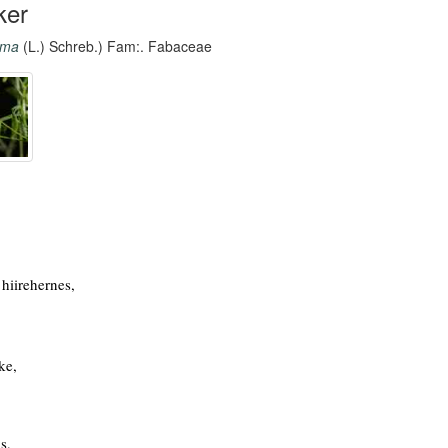
ker
erma
(L.) Schreb.) Fam:. Fabaceae
hiirehernes,
ke,
s,