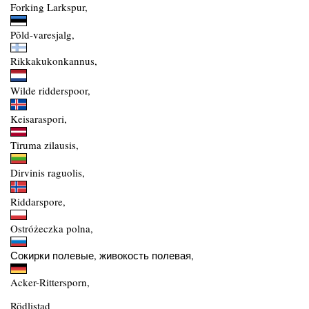
Forking Larkspur,
Põld-varesjalg,
Rikkakukonkannus,
Wilde ridderspoor,
Keisaraspori,
Tiruma zilausis,
Dirvinis raguolis,
Riddarspore,
Ostróżeczka polna,
Сокирки полевые, живокость полевая,
Acker-Rittersporn,
Rödlistad