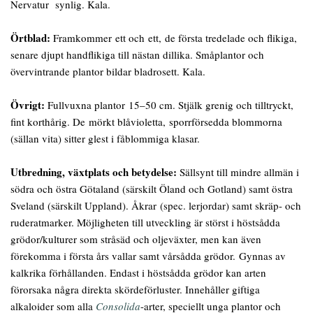
Nervatur synlig. Kala.
Örtblad:
Framkommer ett och ett, de första tredelade och flikiga,
senare djupt handflikiga till nästan dillika. Småplantor och
övervintrande plantor bildar bladrosett. Kala.
Övrigt:
Fullvuxna plantor 15–50 cm. Stjälk grenig och tilltryckt,
fint korthårig. De mörkt blåvioletta, sporrförsedda blommorna
(sällan vita) sitter glest i fåblommiga klasar.
Utbredning, växtplats och betydelse:
Sällsynt till mindre allmän i
södra och östra Götaland (särskilt Öland och Gotland) samt östra
Sveland (särskilt Uppland). Åkrar (spec. lerjordar) samt skräp- och
ruderatmarker. Möjligheten till utveckling är störst i höstsådda
grödor/kulturer som stråsäd och oljeväxter, men kan även
förekomma i första års vallar samt vårsådda grödor. Gynnas av
kalkrika förhållanden. Endast i höstsådda grödor kan arten
förorsaka några direkta skördeförluster. Innehåller giftiga
alkaloider som alla
Consolida
-arter, speciellt unga plantor och