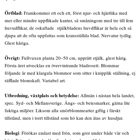
Örtblad:
Framkommer ett och ett, först njur- och hjärtlika med
mer eller mindre uppflikade kanter, så småningom med tre till fem
huvudflikar, de oskaftade stjälkbladens huvdflikar är hela och så
djupa att de ofta uppfattas som kransställda blad. Nervatur tydlig.
Glest håriga.
Övrigt:
Fullvuxen planta 20–50 cm, upprätt stjälk, glest hårig.
Första året utvecklas en övervintrande bladrosett. Blommar
följande år med klargula blommor som sitter i knipplik ställning, ej
räfflade blomskaft. Variabel art.
Utbredning, växtplats och
betydelse:
Allmän i nästan hela landet,
spec. Syd- och Mellansverige. Ängs- och betesmarker, gärna lite
fuktiga miljöer. Liksom alla smörblommearter giftig i färskt
tillstånd, men i torrt tillstånd som hö kan den ätas av husdjur.
Biologi
: Förökas endast med frön, som gror under både vår och