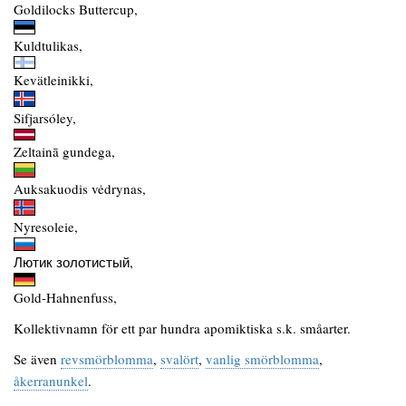
Goldilocks Buttercup,
Kuldtulikas,
Kevätleinikki,
Sifjarsóley,
Zeltainā gundega,
Auksakuodis vėdrynas,
Nyresoleie,
Лютик золотистый,
Gold-Hahnenfuss,
Kollektivnamn för ett par hundra apomiktiska s.k. småarter.
Se även
revsmörblomma
,
svalört
,
vanlig smörblomma
,
åkerranunkel
.