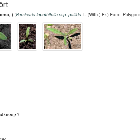
ört
bena, )
(
Persicaria lapathifolia ssp. pallida
L. (With.) Fr.) Fam:. Polygo
ndknoop ?,
ene,