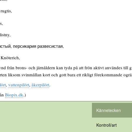
rugtis,
s,
istny,
истый, персикария развесистая,
 Knöterich,
nd från brons- och järnåldern kan tyda på att frön aktivt användes till g
lörten liksom svinmållan kort och gott bara ett rikligt förekommande ogrä
lört
,
vattenpilört
,
åkerpilört
.
rån
Biopix.dk
.)
Kännetecken
Kontroll/art