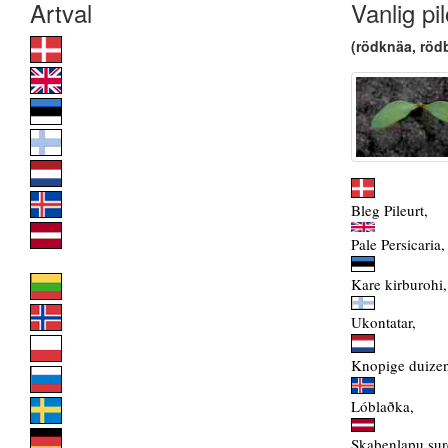
Vanlig pil
(rödknäa, röd
Bleg Pileurt,
Pale Persicaria,
Kare kirburohi,
Ukontatar,
Knopige duize
Lóblaðka,
Skabenlapu sur