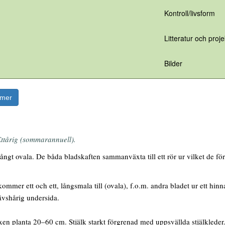
Kontroll/livsform
Litteratur och proje
Bilder
rmer
ttårig (sommarannuell).
ngt ovala. De båda bladskaften sammanväxta till ett rör ur vilket de för
mmer ett och ett, långsmala till (ovala), f.o.m. andra bladet ur ett hinna
ävshårig undersida.
en planta 20–60 cm. Stjälk starkt förgrenad med uppsvällda stjälkleder.