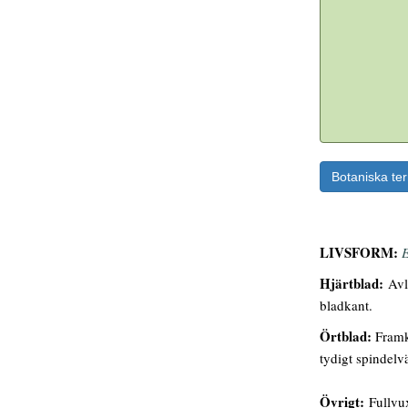
Botaniska te
LIVSFORM:
E
Hjärtblad:
Avlå
bladkant.
Örtblad:
Framko
tydigt spindelv
Övrigt:
Fullvux