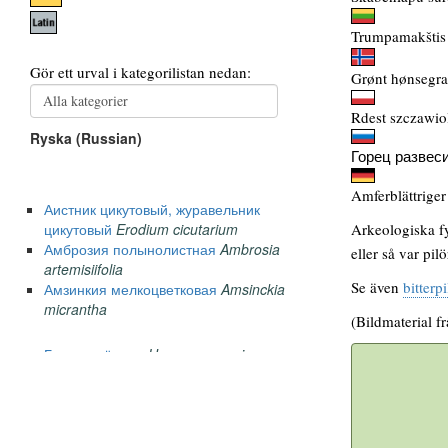
Trumpamakštis 
Grønt hønsegra
Rdest szczawiol
Горец развес
Amferblättriger
Arkeologiska fy
eller så var pi
Se även
bitterpi
(Bildmaterial f