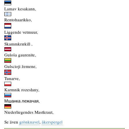
Lamav kesakann,
Rentohaarikko,
Liggende vetmuur,
Skammkrækill ,
Guloša gaurenite,
Gulscioji žemene,
Tunarve,
Karmnik rozesłany,
Мшанка лежачая,
Niederliegendes Mastkraut,
Se även
grönknavel
,
åkerspergel