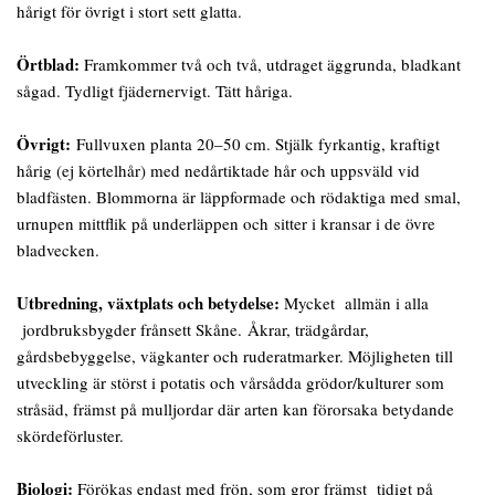
hårigt för övrigt i stort sett glatta.
Örtblad:
Framkommer två och två, utdraget äggrunda, bladkant
sågad. Tydligt fjädernervigt. Tätt håriga.
Övrigt:
Fullvuxen planta 20–50 cm. Stjälk fyrkantig, kraftigt
hårig (ej körtelhår) med nedårtiktade hår och uppsväld vid
bladfästen. Blommorna är läppformade och rödaktiga med smal,
urnupen mittflik på underläppen och sitter i kransar i de övre
bladvecken.
Utbredning, växtplats och betydelse:
Mycket allmän i alla
jordbruksbygder frånsett Skåne. Åkrar, trädgårdar,
gårdsbebyggelse, vägkanter och ruderatmarker. Möjligheten till
utveckling är störst i potatis och vårsådda grödor/kulturer som
stråsäd, främst på mulljordar där arten kan förorsaka betydande
skördeförluster.
Biologi:
Förökas endast med frön, som gror främst tidigt på