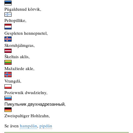
Pügaldunud kõrvik,
Peltopillike,
Gespleten hennepnetel,
Skoruhjálmgras,
Škeltais aklis,
Mažažiede akle,
Vrangdå,
Poziewnik dwudzielny,
Пикульник двухнадрезанный,
Zweispaltiger Hohlzahn,
Se även
hampdån
,
pipdån