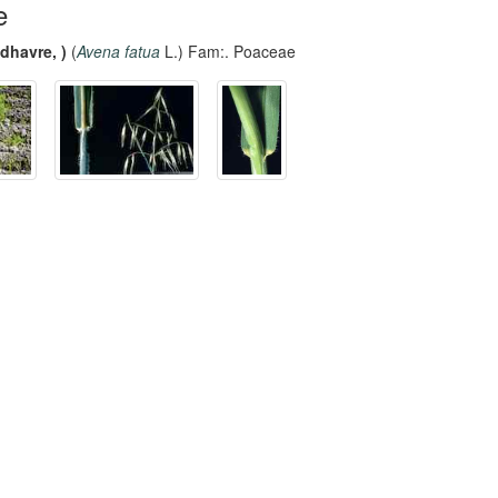
e
ldhavre, )
(
Avena fatua
L.) Fam:. Poaceae