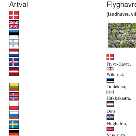
Flyghavr
(landhavre, vi
Flyve-Havre,
Wild-oat,
Tuulekaer,
Hukkakaura,
Oots,
Flughafrar,
Veja auza,