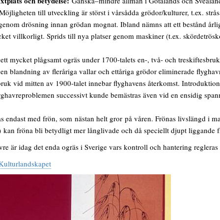
xtplats och betydelse:
Ganska–mindre allmän i Götalands och Svealands 
Möjligheten till utveckling är störst i vårsådda grödor/kulturer, t.ex. st
genom drösning innan grödan mognat. Ibland nämns att ett bestånd årlige
cket villkorligt. Sprids till nya platser genom maskiner (t.ex. skördetrös
ett mycket plågsamt ogräs under 1700-talets en-, två- och treskiftesbr
en blandning av fleråriga vallar och ettåriga grödor eliminerade flygha
ruk vid mitten av 1900-talet innebar flyghavens återkomst. Introdukti
lyghavreproblemen successivt kunde bemästras även vid en ensidig span
 endast med frön, som nästan helt gror på våren. Frönas livslängd i ma
) kan fröna bli betydligt mer långlivade och då speciellt djupt liggande 
re är idag det enda ogräs i Sverige vars kontroll och hantering regleras 
 Kulturlandskapet