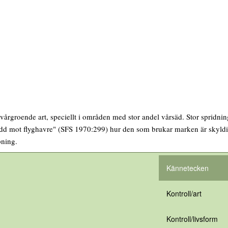
rgroende art, speciellt i områden med stor andel vårsäd. Stor spridnin
d mot flyghavre" (SFS 1970:299) hur den som brukar marken är skyldi
ning.
Kännetecken
Kontroll/art
Kontroll/livsform