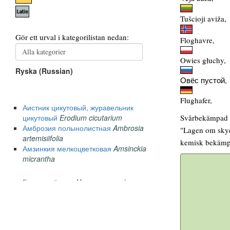
Tušcioji aviža,
Floghavre,
Owies głuchy,
Овёс пустой,
Flughafer,
Svårbekämpad vå
"Lagen om skyd
kemisk bekämp