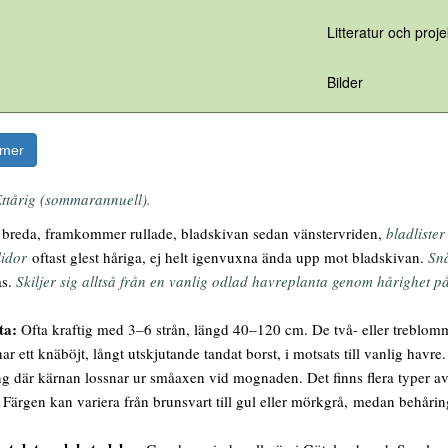
Litteratur och proje
Bilder
rmer
ttårig (sommarannuell).
reda, framkommer rullade, bladskivan sedan vänstervriden,
bladlister
lidor
oftast glest håriga, ej helt igenvuxna ända upp mot bladskivan.
Sn
as.
Skiljer sig alltså från en vanlig odlad havreplanta genom hårighet p
ta:
Ofta kraftig med 3–6 strån, längd 40–120 cm. De två- eller treblom
r ett knäböjt, långt utskjutande tandat borst, i motsats till vanlig havr
ing där kärnan lossnar ur småaxen vid mognaden. Det finns flera typer a
 Färgen kan variera från brunsvart till gul eller mörkgrå, medan behåring