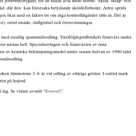
jordbruksbygder, för att sedan avta moto norrut. Åkrar, skräp- och
råsäd, där den kan förorsaka betydande skördeförluster. Arten sprids
n ökar med en faktor tre om inga kontrollåtgärder sätts in. Det är
kor), orent utsäde, stallgödsel och översvämningar.
uk med ensidig spannmålsodling. Växtföljdsjordbrukets framväxt under
vren nästan helt. Specialiseringen och framväxten av rena
onen av kemiska bekämpningsmedel under senare halvan av 1900-talet
nmålsodling.
rken åtminstone 3–6 år vid odling av ettåriga grödor. I ostörd mark
frön på lerjord.
i lag. Se vidare avsnitt
"Kontroll".