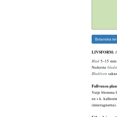
Botaniska te
LIVSFORM:
E
Blad
5–15 mm b
Nedersta
blads
Bladöron
sakn
Fullvuxen plan
Varje blomma ha
en s k. kallusr
(inneragnarna).