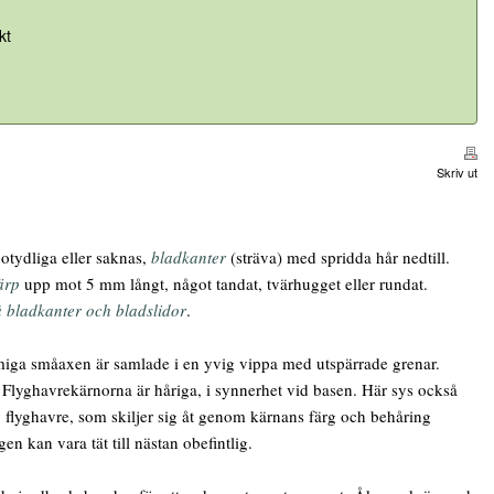
kt
Skriv ut
otydliga eller saknas,
bladkanter
(sträva) med spridda hår nedtill.
ärp
upp mot 5 mm långt, något tandat, tvärhugget eller rundat.
å bladkanter och bladslidor
.
miga småaxen är samlade i en yvig vippa med utspärrade grenar.
e. Flyghavrekärnorna är håriga, i synnerhet vid basen. Här sys också
v flyghavre, som skiljer sig åt genom kärnans färg och behåring
en kan vara tät till nästan obefintlig.