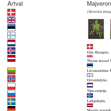
Majveron
(
Veronica serpyl
Glat Ærenpris,
Thyme-leaved 
Liivateelehine 
Orvontädyke,
Tijm-ereprijs,
Lækjadepla,
Marsila veronik