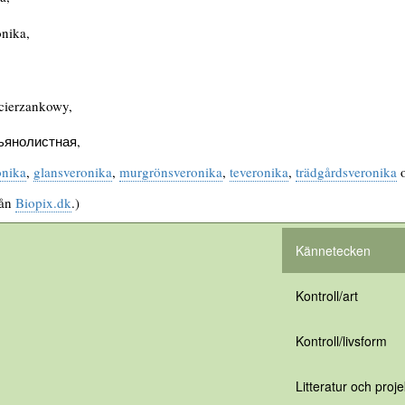
onika,
cierzankowy,
ьянолистная,
onika
,
glansveronika
,
murgrönsveronika
,
teveronika
,
trädgårdsveronika
rån
Biopix.dk
.)
Kännetecken
Kontroll/art
Kontroll/livsform
Litteratur och proje