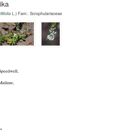
ika
lifolia
L.) Fam:. Scrophulariaceae
Speedwell,
Mailane,
a,