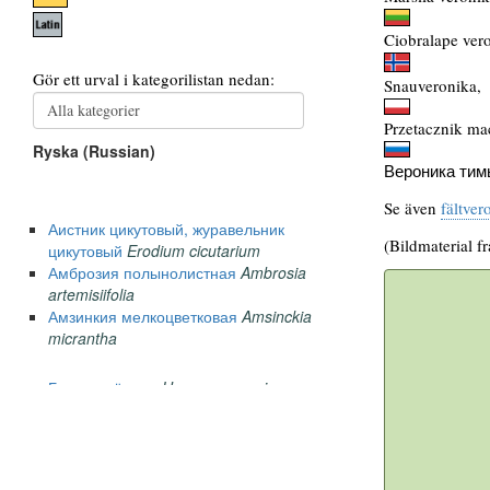
Ciobralape ver
Snauveronika,
Przetacznik ma
Вероника тим
Se även
fältver
(Bildmaterial f