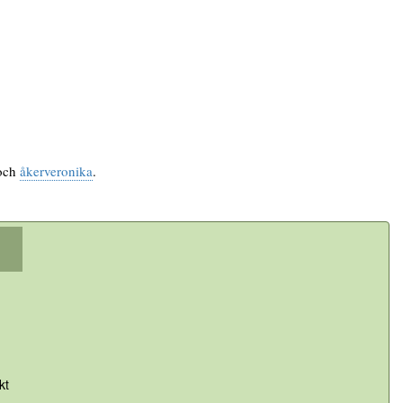
och
åkerveronika
.
kt