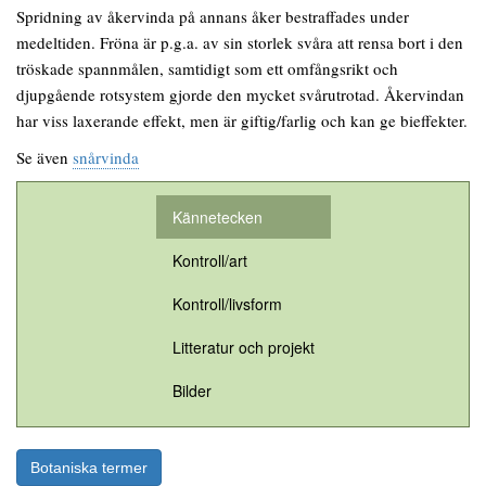
Spridning av åkervinda på annans åker bestraffades under
medeltiden. Fröna är p.g.a. av sin storlek svåra att rensa bort i den
tröskade spannmålen, samtidigt som ett omfångsrikt och
djupgående rotsystem gjorde den mycket svårutrotad. Åkervindan
har viss laxerande effekt, men är giftig/farlig och kan ge bieffekter.
Se även
snårvinda
Kännetecken
Kontroll/art
Kontroll/livsform
Litteratur och projekt
Bilder
Botaniska termer