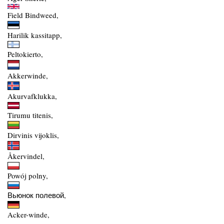
Field Bindweed,
Harilik kassitapp,
Peltokierto,
Akkerwinde,
Akurvafklukka,
Tirumu titenis,
Dirvinis vijoklis,
Åkervindel,
Powój polny,
Вьюнок полевой,
Acker-winde,