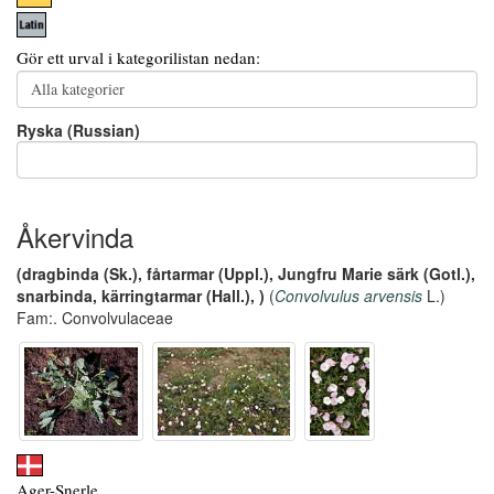
Gör ett urval i kategorilistan nedan:
Ryska (Russian)
Åkervinda
(dragbinda (Sk.), fårtarmar (Uppl.), Jungfru Marie särk (Gotl.),
snarbinda, kärringtarmar (Hall.), )
(
Convolvulus arvensis
L.)
Fam:. Convolvulaceae
Ager-Snerle,