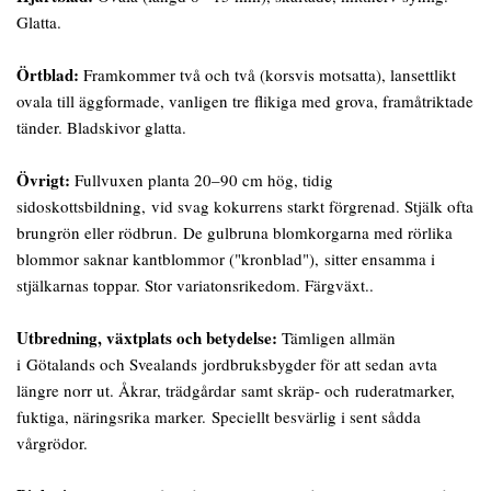
Glatta.
Örtblad:
Framkommer två och två (korsvis motsatta), lansettlikt
ovala till äggformade, vanligen tre flikiga med grova, framåtriktade
tänder. Bladskivor glatta.
Övrigt:
Fullvuxen planta 20–90 cm hög, tidig
sidoskottsbildning, vid svag kokurrens starkt förgrenad. Stjälk ofta
brungrön eller rödbrun. De gulbruna blomkorgarna med rörlika
blommor saknar kantblommor ("kronblad"), sitter ensamma i
stjälkarnas toppar. Stor variatonsrikedom. Färgväxt..
Utbredning, växtplats och betydelse:
Tämligen allmän
i Götalands och Svealands jordbruksbygder för att sedan avta
längre norr ut. Åkrar, trädgårdar samt skräp- och ruderatmarker,
fuktiga, näringsrika marker. Speciellt besvärlig i sent sådda
vårgrödor.