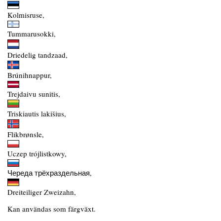
Kolmisruse,
Tummarusokki,
Driedelig tandzaad,
Brúnihnappur,
Trejdaivu sunitis,
Triskiautis lakišius,
Flikbrønsle,
Uczep trójlistkowy,
Череда трёхраздельная,
Dreiteiliger Zweizahn,
Kan användas som färgväxt.