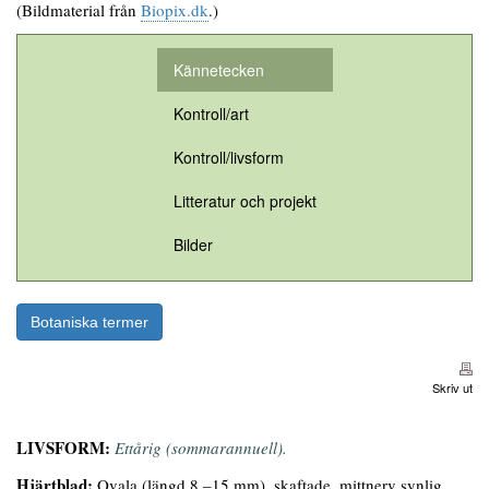
(Bildmaterial från
Biopix.dk
.)
Kännetecken
Kontroll/art
Kontroll/livsform
Litteratur och projekt
Bilder
Botaniska termer
Skriv ut
LIVSFORM:
Ettårig (sommarannuell).
Hjärtblad:
Ovala (längd 8 –15 mm), skaftade, mittnerv synlig.