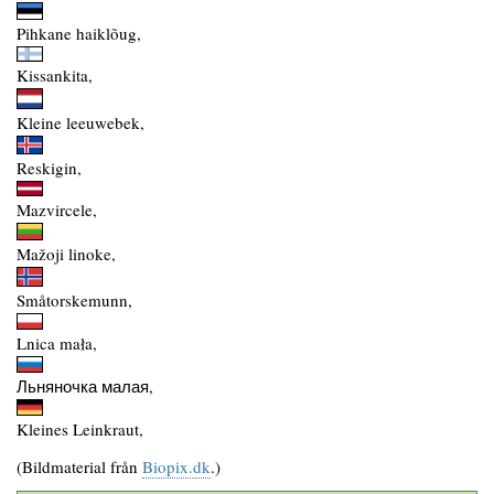
Pihkane haiklõug,
Kissankita,
Kleine leeuwebek,
Reskigin,
Mazvircele,
Mažoji linoke,
Småtorskemunn,
Lnica mała,
Льняночка малая,
Kleines Leinkraut,
(Bildmaterial från
Biopix.dk
.)