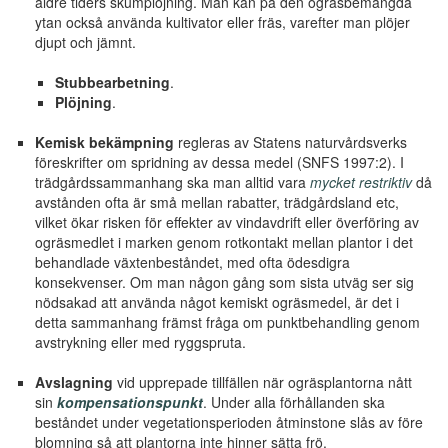
äldre tiders skumplöjning. Man kan på den ogräsbemängda
ytan också använda kultivator eller fräs, varefter man plöjer
djupt och jämnt.
Stubbearbetning
.
Plöjning
.
Kemisk bekämpning
regleras av Statens naturvårdsverks
föreskrifter om spridning av dessa medel (SNFS 1997:2). I
trädgårdssammanhang ska man alltid vara
mycket restriktiv
då
avstånden ofta är små mellan rabatter, trädgårdsland etc,
vilket ökar risken för effekter av vindavdrift eller överföring av
ogräsmedlet i marken genom rotkontakt mellan plantor i det
behandlade växtenbeståndet, med ofta ödesdigra
konsekvenser. Om man någon gång som sista utväg ser sig
nödsakad att använda något kemiskt ogräsmedel, är det i
detta sammanhang främst fråga om punktbehandling genom
avstrykning eller med ryggspruta.
Avslagning
vid upprepade tillfällen när ogräsplantorna nått
sin
kompensationspunkt
. Under alla förhållanden ska
beståndet under vegetationsperioden åtminstone slås av före
blomning så att plantorna inte hinner sätta frö.