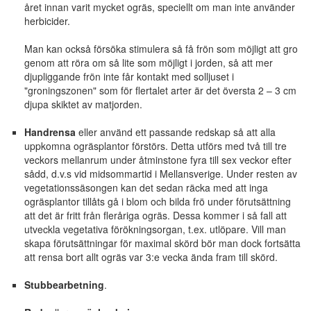
året innan varit mycket ogräs, speciellt om man inte använder
herbicider.
Man kan också försöka stimulera så få frön som möjligt att gro
genom att röra om så lite som möjligt i jorden, så att mer
djupliggande frön inte får kontakt med solljuset i
"groningszonen" som för flertalet arter är det översta 2 – 3 cm
djupa skiktet av matjorden.
Handrensa
eller använd ett passande redskap så att alla
uppkomna ogräsplantor förstörs. Detta utförs med två till tre
veckors mellanrum under åtminstone fyra till sex veckor efter
sådd, d.v.s vid midsommartid i Mellansverige. Under resten av
vegetationssäsongen kan det sedan räcka med att inga
ogräsplantor tillåts gå i blom och bilda frö under förutsättning
att det är fritt från fleråriga ogräs. Dessa kommer i så fall att
utveckla vegetativa förökningsorgan, t.ex. utlöpare. Vill man
skapa förutsättningar för maximal skörd bör man dock fortsätta
att rensa bort allt ogräs var 3:e vecka ända fram till skörd.
Stubbearbetning
.