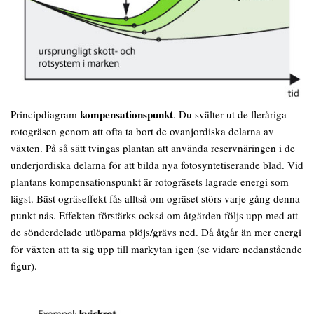
kompensationspunkt
Principdiagram
. Du svälter ut de fleråriga
rotogräsen genom att ofta ta bort de ovanjordiska delarna av
växten. På så sätt tvingas plantan att använda reservnäringen i de
underjordiska delarna för att bilda nya fotosyntetiserande blad. Vid
plantans kompensationspunkt är rotogräsets lagrade energi som
lägst. Bäst ogräseffekt fås alltså om ogräset störs varje gång denna
punkt nås. Effekten förstärks också om åtgärden följs upp med att
de sönderdelade utlöparna plöjs/grävs ned. Då åtgår än mer energi
för växten att ta sig upp till markytan igen (se vidare nedanstående
figur).