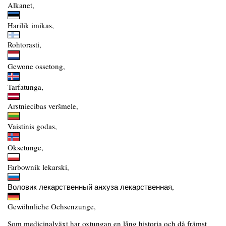
Alkanet,
Harilik imikas,
Rohtorasti,
Gewone ossetong,
Tarfatunga,
Arstniecibas veršmele,
Vaistinis godas,
Oksetunge,
Farbownik lekarski,
Воловик лекарственный анхуза лекарственная,
Gewöhnliche Ochsenzunge,
Som medicinalväxt har oxtungan en lång historia och då främst