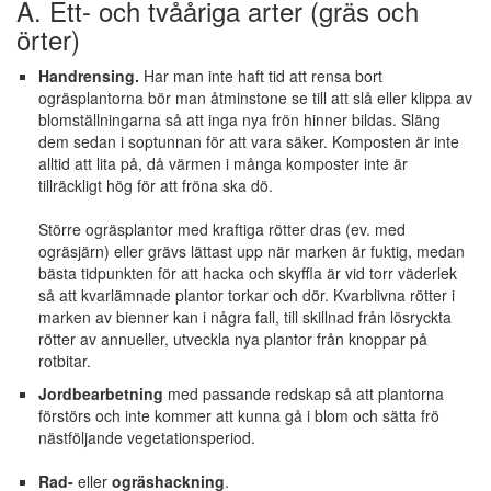
A. Ett- och tvååriga arter (gräs och
örter)
Handrensing.
Har man inte haft tid att rensa bort
ogräsplantorna bör man åtminstone se till att slå eller klippa av
blomställningarna så att inga nya frön hinner bildas. Släng
dem sedan i soptunnan för att vara säker. Komposten är inte
alltid att lita på, då värmen i många komposter inte är
tillräckligt hög för att fröna ska dö.
Större ogräsplantor med kraftiga rötter dras (ev. med
ogräsjärn) eller grävs lättast upp när marken är fuktig, medan
bästa tidpunkten för att hacka och skyffla är vid torr väderlek
så att kvarlämnade plantor torkar och dör. Kvarblivna rötter i
marken av bienner kan i några fall, till skillnad från lösryckta
rötter av annueller, utveckla nya plantor från knoppar på
rotbitar.
Jordbearbetning
med passande redskap så att plantorna
förstörs och inte kommer att kunna gå i blom och sätta frö
nästföljande vegetationsperiod.
Rad-
eller
ogräshackning
.