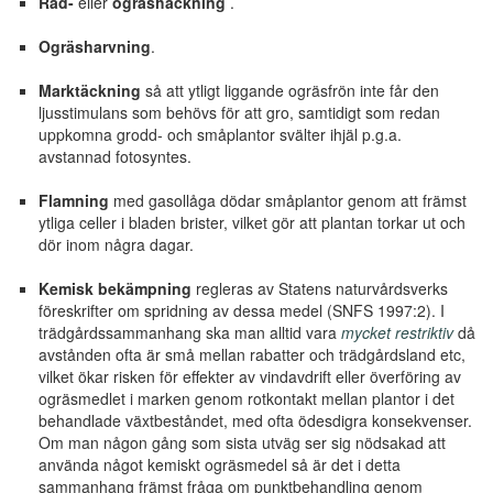
Rad-
eller
ogräshackning
.
Ogräsharvning
.
Marktäckning
så att ytligt liggande ogräsfrön inte får den
ljusstimulans som behövs för att gro, samtidigt som redan
uppkomna grodd- och småplantor svälter ihjäl p.g.a.
avstannad fotosyntes.
Flamning
med gasollåga dödar småplantor genom att främst
ytliga celler i bladen brister, vilket gör att plantan torkar ut och
dör inom några dagar.
Kemisk bekämpning
regleras av Statens naturvårdsverks
föreskrifter om spridning av dessa medel (SNFS 1997:2). I
trädgårdssammanhang ska man alltid vara
mycket restriktiv
då
avstånden ofta är små mellan rabatter och trädgårdsland etc,
vilket ökar risken för effekter av vindavdrift eller överföring av
ogräsmedlet i marken genom rotkontakt mellan plantor i det
behandlade växtbeståndet, med ofta ödesdigra konsekvenser.
Om man någon gång som sista utväg ser sig nödsakad att
använda något kemiskt ogräsmedel så är det i detta
sammanhang främst fråga om punktbehandling genom