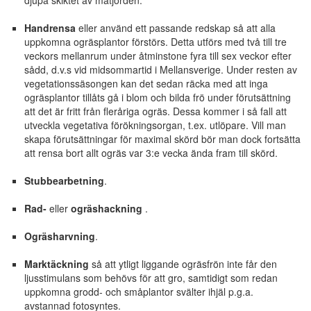
Handrensa
eller använd ett passande redskap så att alla
uppkomna ogräsplantor förstörs. Detta utförs med två till tre
veckors mellanrum under åtminstone fyra till sex veckor efter
sådd, d.v.s vid midsommartid i Mellansverige. Under resten av
vegetationssäsongen kan det sedan räcka med att inga
ogräsplantor tillåts gå i blom och bilda frö under förutsättning
att det är fritt från fleråriga ogräs. Dessa kommer i så fall att
utveckla vegetativa förökningsorgan, t.ex. utlöpare. Vill man
skapa förutsättningar för maximal skörd bör man dock fortsätta
att rensa bort allt ogräs var 3:e vecka ända fram till skörd.
Stubbearbetning
.
Rad-
eller
ogräshackning
.
Ogräsharvning
.
Marktäckning
så att ytligt liggande ogräsfrön inte får den
ljusstimulans som behövs för att gro, samtidigt som redan
uppkomna grodd- och småplantor svälter ihjäl p.g.a.
avstannad fotosyntes.