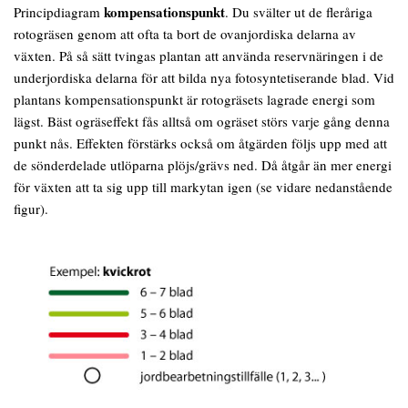
kompensationspunkt
Principdiagram
. Du svälter ut de fleråriga
rotogräsen genom att ofta ta bort de ovanjordiska delarna av
växten. På så sätt tvingas plantan att använda reservnäringen i de
underjordiska delarna för att bilda nya fotosyntetiserande blad. Vid
plantans kompensationspunkt är rotogräsets lagrade energi som
lägst. Bäst ogräseffekt fås alltså om ogräset störs varje gång denna
punkt nås. Effekten förstärks också om åtgärden följs upp med att
de sönderdelade utlöparna plöjs/grävs ned. Då åtgår än mer energi
för växten att ta sig upp till markytan igen (se vidare nedanstående
figur).