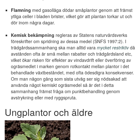
Flamning
med gasollåga dödar småplantor genom att främst
ytliga celler i bladen brister, vilket gör att plantan torkar ut och
dör inom några dagar.
Kemisk bekämpning
regleras av Statens naturvårdsverks
föreskrifter om spridning av dessa medel (SNFS 1997:2). I
trädgårdssammanhang ska man alltid vara
mycket restriktiv
då
avstånden ofta är små mellan rabatter och trädgårdsland etc,
vilket ökar risken för effekter av vindavdrift eller överföring av
ogräsmedlet i marken genom rotkontakt mellan plantor i det
behandlade växtbeståndet, med ofta ödesdigra konsekvenser.
Om man någon gång som sista utväg ser sig nödsakad att
använda något kemiskt ogräsmedel så är det i detta
sammanhang främst fråga om punktbehandling genom
avstrykning eller med ryggspruta.
Ungplantor och äldre