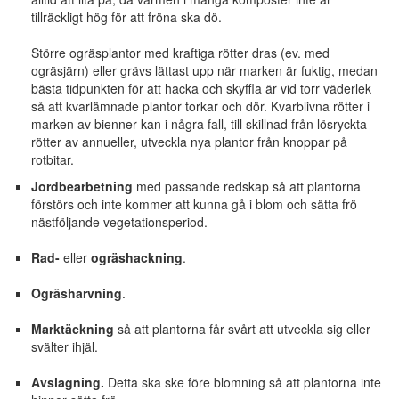
tillräckligt hög för att fröna ska dö.
Större ogräsplantor med kraftiga rötter dras (ev. med
ogräsjärn) eller grävs lättast upp när marken är fuktig, medan
bästa tidpunkten för att hacka och skyffla är vid torr väderlek
så att kvarlämnade plantor torkar och dör. Kvarblivna rötter i
marken av bienner kan i några fall, till skillnad från lösryckta
rötter av annueller, utveckla nya plantor från knoppar på
rotbitar.
Jordbearbetning
med passande redskap så att plantorna
förstörs och inte kommer att kunna gå i blom och sätta frö
nästföljande vegetationsperiod.
Rad-
eller
ogräshackning
.
Ogräsharvning
.
Marktäckning
så att plantorna får svårt att utveckla sig eller
svälter ihjäl.
Avslagning.
Detta ska ske före blomning så att plantorna inte