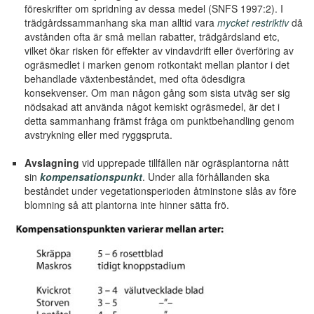
föreskrifter om spridning av dessa medel (SNFS 1997:2). I
trädgårdssammanhang ska man alltid vara
mycket restriktiv
då
avstånden ofta är små mellan rabatter, trädgårdsland etc,
vilket ökar risken för effekter av vindavdrift eller överföring av
ogräsmedlet i marken genom rotkontakt mellan plantor i det
behandlade växtenbeståndet, med ofta ödesdigra
konsekvenser. Om man någon gång som sista utväg ser sig
nödsakad att använda något kemiskt ogräsmedel, är det i
detta sammanhang främst fråga om punktbehandling genom
avstrykning eller med ryggspruta.
Avslagning
vid upprepade tillfällen när ogräsplantorna nått
sin
kompensationspunkt
. Under alla förhållanden ska
beståndet under vegetationsperioden åtminstone slås av före
blomning så att plantorna inte hinner sätta frö.