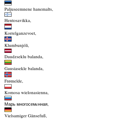
Paljuseemnene hanemalts,
Hentosavikka,
Korrelganzevoet,
Klumbunjóli,
Daudzseklu balanda,
Gausiasekle balanda,
Frømelde,
Komosa wielonasienna,
Марь многосемeнная,
Vielsamiger Gänsefuß,