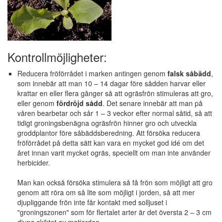
Kontrollmöjligheter:
Reducera fröförrådet i marken antingen genom
falsk såbädd
,
som innebär att man 10 – 14 dagar före sådden harvar eller
krattar en eller flera gånger så att ogräsfrön stimuleras att gro,
eller genom
fördröjd sådd
. Det senare innebär att man på
våren bearbetar och sår 1 – 3 veckor efter normal såtid, så att
tidigt groningsbenägna ogräsfrön hinner gro och utveckla
groddplantor före såbäddsberedning. Att försöka reducera
fröförrådet på detta sätt kan vara en mycket god idé om det
året innan varit mycket ogräs, speciellt om man inte använder
herbicider.
Man kan också försöka stimulera så få frön som möjligt att gro
genom att röra om så lite som möjligt i jorden, så att mer
djupliggande frön inte får kontakt med solljuset i
"groningszonen" som för flertalet arter är det översta 2 – 3 cm
djupa skiktet av matjorden.