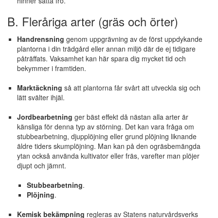
hinner sätta frö.
B. Fleråriga arter (gräs och örter)
Handrensning
genom uppgrävning av de först uppdykande
plantorna i din trädgård eller annan miljö där de ej tidigare
påträffats. Vaksamhet kan här spara dig mycket tid och
bekymmer i framtiden.
Marktäckning
så att plantorna får svårt att utveckla sig och
lätt svälter ihjäl.
Jordbearbetning
ger bäst effekt då nästan alla arter är
känsliga för denna typ av störning. Det kan vara fråga om
stubbearbetning, djupplöjning eller grund plöjning liknande
äldre tiders skumplöjning. Man kan på den ogräsbemängda
ytan också använda kultivator eller fräs, varefter man plöjer
djupt och jämnt.
Stubbearbetning
.
Plöjning
.
Kemisk bekämpning
regleras av Statens naturvårdsverks