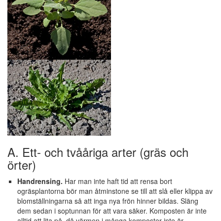
A. Ett- och tvååriga arter (gräs och
örter)
Handrensing.
Har man inte haft tid att rensa bort
ogräsplantorna bör man åtminstone se till att slå eller klippa av
blomställningarna så att inga nya frön hinner bildas. Släng
dem sedan i soptunnan för att vara säker. Komposten är inte
alltid att lita på, då värmen i många komposter inte är