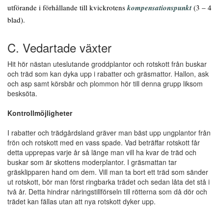
utförande i förhållande till kvickrotens
kompensationspunkt
(3 – 4
blad).
C. Vedartade växter
Hit hör nästan uteslutande groddplantor och rotskott från buskar
och träd som kan dyka upp i rabatter och gräsmattor. Hallon, ask
och asp samt körsbär och plommon hör till denna grupp liksom
besksöta.
Kontrollmöjligheter
I rabatter och trädgårdsland gräver man bäst upp ungplantor från
frön och rotskott med en vass spade. Vad beträffar rotskott får
detta upprepas varje år så länge man vill ha kvar de träd och
buskar som är skottens moderplantor. I gräsmattan tar
gräsklipparen hand om dem. Vill man ta bort ett träd som sänder
ut rotskott, bör man först ringbarka trädet och sedan låta det stå i
två år. Detta hindrar näringstillförseln till rötterna som då dör och
trädet kan fällas utan att nya rotskott dyker upp.