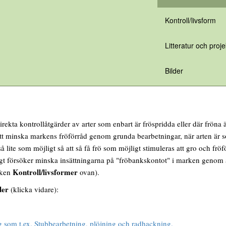
Kontroll/livsform
Litteratur och proje
Bilder
direkta kontrollåtgärder av arter som enbart är fröspridda eller där fröna
tt minska markens fröförråd genom grunda bearbetningar, när arten är s
å lite som möjligt så att så få frö som möjligt stimuleras att gro och frö
gt försöker minska insättningarna på "fröbankskontot" i marken genom at
Kontroll/livsformer
iken
ovan).
der
(klicka vidare):
g som t.ex. Stubbearbetning, plöjning och radhackning.