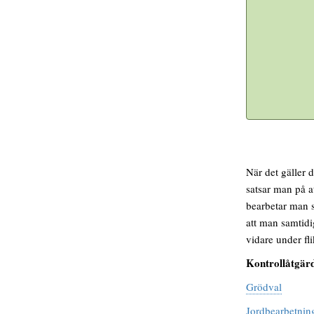
När det gäller 
satsar man på a
bearbetar man s
att man samtidi
vidare under fl
Kontrollåtgär
Grödval
Jordbearbetnin