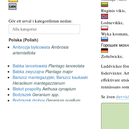
Ruginis vikis,
Lodnevikke,
Wyka kosmata,
Горошек мохн
Zottelwicke,
Luddvicker före
foderväxter. Ar
effektivare uts
rennässans som
Se även
duvvic