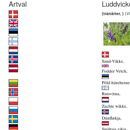
Luddvick
(tranärter, )
(
Vi
Sand-Vikke,
Fodder Vetch,
Põld-hiireherne
Ruisvirna,
Zachte wikke,
Dúnflækja,
Smiltaja vikis,