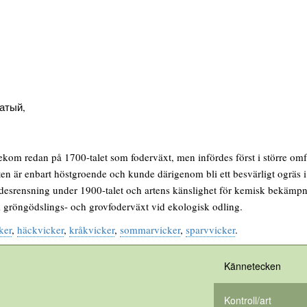
атый,
kom redan på 1700-talet som foderväxt, men infördes först i större omfat
ten är enbart höstgroende och kunde därigenom bli ett besvärligt ogräs 
ädesrensning under 1900-talet och artens känslighet för kemisk bekämpning
 gröngödslings- och grovfoderväxt vid ekologisk odling.
ker
,
häckvicker
,
kråkvicker
,
sommarvicker
,
sparvvicker
.
Kännetecken
Kontroll/art