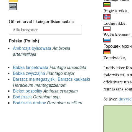
Ruginis vikis,
Lodnevikke,
Wyka kosmata,
Горошек мохн
Zottelwicke,
Luddvicker före
foderväxter. Ar
effektivare uts
rennässans som
Se även
duvvic