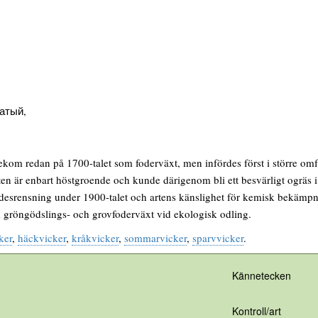
атый,
kom redan på 1700-talet som foderväxt, men infördes först i större omfat
ten är enbart höstgroende och kunde därigenom bli ett besvärligt ogräs 
ädesrensning under 1900-talet och artens känslighet för kemisk bekämpning
 gröngödslings- och grovfoderväxt vid ekologisk odling.
ker
,
häckvicker
,
kråkvicker
,
sommarvicker
,
sparvvicker
.
Kännetecken
Kontroll/art