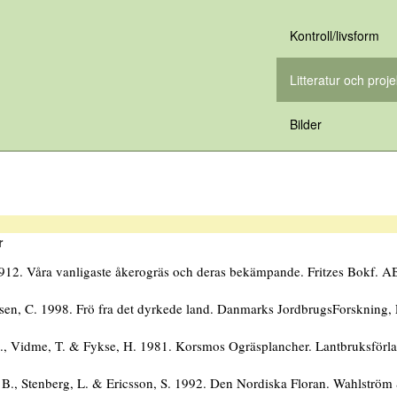
Kontroll/livsform
Litteratur och proje
Bilder
r
1912. Våra vanligaste åkerogräs och deras bekämpande. Fritzes Bokf. A
en, C. 1998. Frö fra det dyrkede land. Danmarks JordbrugsForskning, 
, Vidme, T. & Fykse, H. 1981. Korsmos Ogräsplancher. Lantbruksförla
B., Stenberg, L. & Ericsson, S. 1992. Den Nordiska Floran. Wahlström