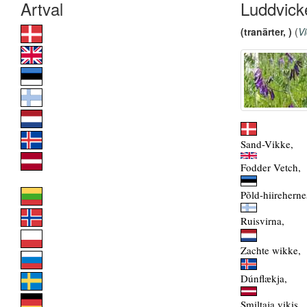
Luddvick
(tranärter, )
(
Vi
Sand-Vikke,
Fodder Vetch,
Põld-hiireherne
Ruisvirna,
Zachte wikke,
Dúnflækja,
Smiltaja vikis,