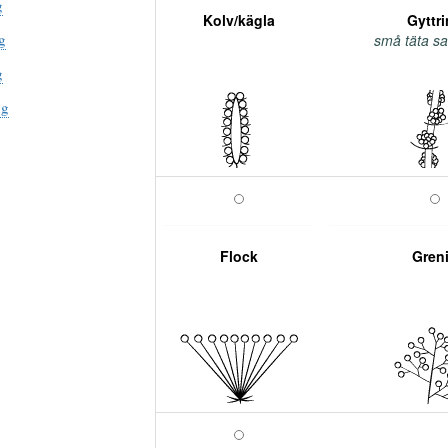
g
Kolv/kägla
Gyttr
g
små täta sa
g
ng
Flock
Gren