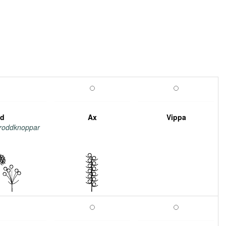
d
Ax
Vippa
groddknoppar