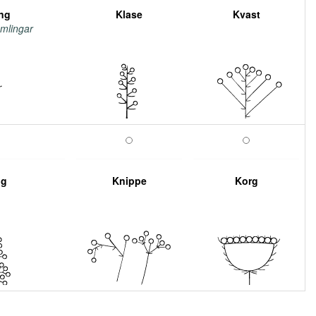
ing
Klase
Kvast
mlingar
ig
Knippe
Korg