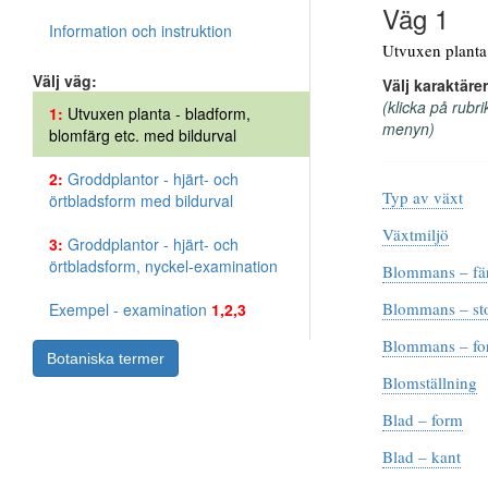
Väg 1
Information och instruktion
Utvuxen planta 
Välj väg:
Välj karaktärer
(klicka på rubri
1:
Utvuxen planta - bladform,
menyn)
blomfärg etc. med bildurval
2:
Groddplantor - hjärt- och
Typ av växt
örtbladsform med bildurval
Växtmiljö
3:
Groddplantor - hjärt- och
örtbladsform, nyckel-examination
Blommans – fä
Blommans – st
Exempel - examination
1,2,3
Blommans – f
Botaniska termer
Blomställning
Blad – form
Blad – kant