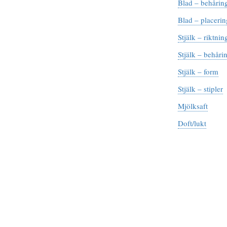
Blad – behårin
Blad – placerin
Stjälk – riktnin
Stjälk – behåri
Stjälk – form
Stjälk – stipler
Mjölksaft
Doft/lukt