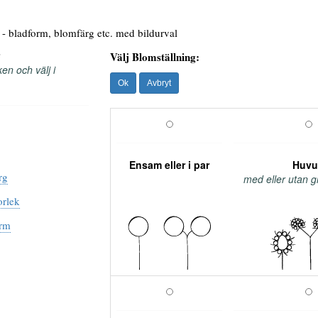
- bladform, blomfärg etc. med bildurval
Välj Blomställning:
ken och välj i
Ensam eller i par
Huvu
rg
med eller utan 
orlek
orm