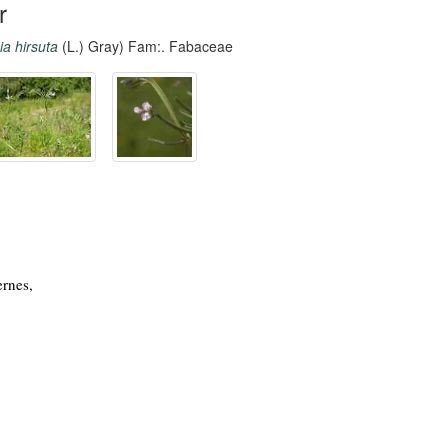
r
ia hirsuta
(L.) Gray) Fam:. Fabaceae
ernes,
,