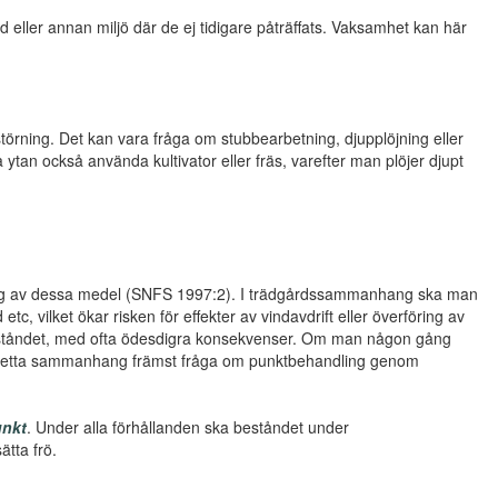
eller annan miljö där de ej tidigare påträffats. Vaksamhet kan här
störning. Det kan vara fråga om stubbearbetning, djupplöjning eller
tan också använda kultivator eller fräs, varefter man plöjer djupt
ning av dessa medel (SNFS 1997:2). I trädgårdssammanhang ska man
c, vilket ökar risken för effekter av vindavdrift eller överföring av
eståndet, med ofta ödesdigra konsekvenser. Om man någon gång
 i detta sammanhang främst fråga om punktbehandling genom
nkt
. Under alla förhållanden ska beståndet under
ätta frö.