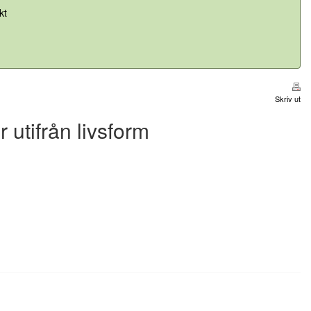
kt
Skriv ut
 utifrån livsform