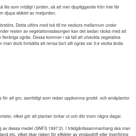
lite som möjligt i jorden, så att mer djupliggande frön inte får
cm djupa skiktet av matjorden.
rstörs. Detta utförs med två till tre veckors mellanrum under
. Under resten av vegetationssäsongen kan det sedan räcka med att
rån fleråriga ogräs. Dessa kommer i så fall att utveckla vegetativa
r man dock fortsätta att rensa bort allt ogräs var 3:e vecka ända
övs för att gro, samtidigt som redan uppkomna grodd- och småplantor
ister, vilket gör att plantan torkar ut och dör inom några dagar.
ning av dessa medel (SNFS 1997:2). I trädgårdssammanhang ska man
 etc, vilket ökar risken för effekter av vindavdrift eller överföring