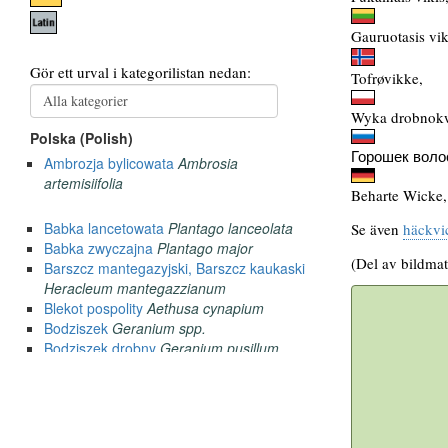
Gauruotasis vik
Tofrøvikke,
Wyka drobnokw
Горошек воло
Beharte Wicke,
Se även
häckvi
(Del av bildmat