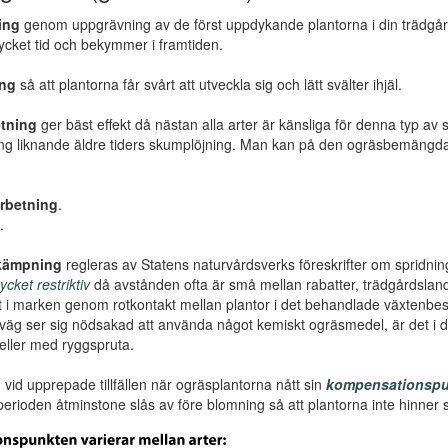
ing
genom uppgrävning av de först uppdykande plantorna i din trädgård 
ycket tid och bekymmer i framtiden.
ing
så att plantorna får svårt att utveckla sig och lätt svälter ihjäl.
tning
ger bäst effekt då nästan alla arter är känsliga för denna typ av 
ng liknande äldre tiders skumplöjning. Man kan på den ogräsbemängda y
rbetning
.
.
kämpning
regleras av Statens naturvårdsverks föreskrifter om sprid
cket restriktiv
då avstånden ofta är små mellan rabatter, trädgårdsland et
 i marken genom rotkontakt mellan plantor i det behandlade växtenb
tväg ser sig nödsakad att använda något kemiskt ogräsmedel, är det
eller med ryggspruta.
g
vid upprepade tillfällen när ogräsplantorna nått sin
kompensationspu
erioden åtminstone slås av före blomning så att plantorna inte hinner s