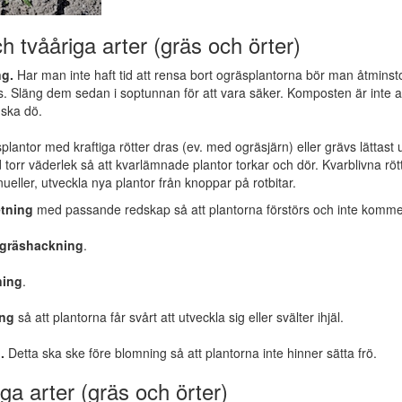
ch tvååriga arter (gräs och örter)
g.
Har man inte haft tid att rensa bort ogräsplantorna bör man åtminstone
s. Släng dem sedan i soptunnan för att vara säker. Komposten är inte allt
 ska dö.
plantor med kraftiga rötter dras (ev. med ogräsjärn) eller grävs lättas
id torr väderlek så att kvarlämnade plantor torkar och dör. Kvarblivna rötte
nueller, utveckla nya plantor från knoppar på rotbitar.
tning
med passande redskap så att plantorna förstörs och inte kommer 
gräshackning
.
ning
.
ing
så att plantorna får svårt att utveckla sig eller svälter ihjäl.
.
Detta ska ske före blomning så att plantorna inte hinner sätta frö.
iga arter (gräs och örter)