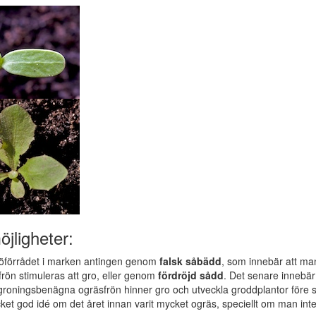
öjligheter:
öförrådet i marken antingen genom
falsk såbädd
, som innebär att man
frön stimuleras att gro, eller genom
fördröjd sådd
. Det senare innebär
t groningsbenägna ogräsfrön hinner gro och utveckla groddplantor före 
et god idé om det året innan varit mycket ogräs, speciellt om man int