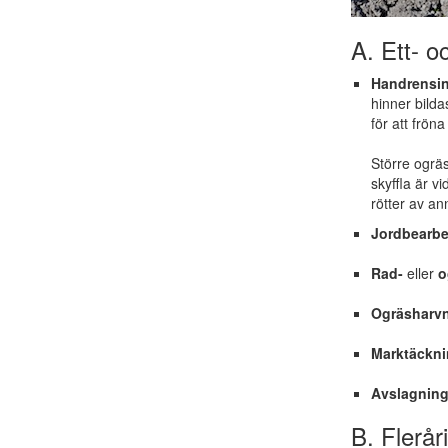
A. Ett- o
Handrensin
hinner bilda
för att fröna
Större ogräs
skyffla är v
rötter av an
Jordbearbe
Rad-
eller
o
Ogräsharv
Marktäckn
Avslagning
B. Flerår