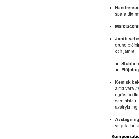
Handrensn
spara dig m
Marktäckn
Jordbearbe
grund plöjni
och jämnt.
Stubbea
Plöjning
Kemisk be
alltid vara
my
ogräsmedlet
som sista u
avstrykning 
Avslagnin
vegetationsp