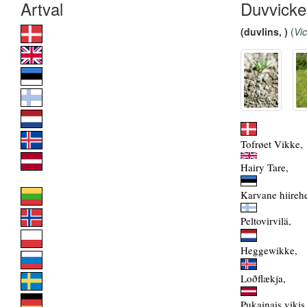
Duvvicke
(duvlins, )
(
Vic
Tofrøet Vikke,
Hairy Tare,
Karvane hiireh
Peltovirvilä,
Heggewikke,
Loðflækja,
Pukainais vikis