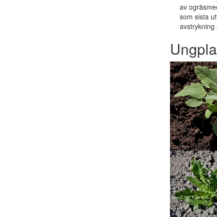
av ogräsmed
som sista u
avstrykning 
Ungpla