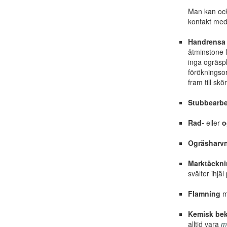
Man kan ocks
kontakt med 
Handrensa
åtminstone f
inga ogräspl
förökningsor
fram till skö
Stubbearbe
Rad-
eller
o
Ogräsharv
Marktäckn
svälter ihjä
Flamning
me
Kemisk be
alltid vara
my