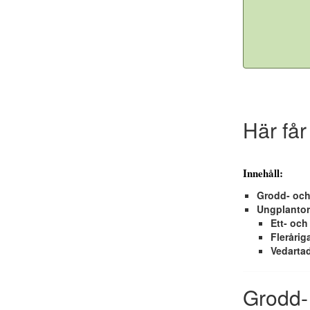
Här får
Innehåll:
Grodd- och
Ungplantor
Ett- och
Fleråriga
Vedartad
Grodd- 