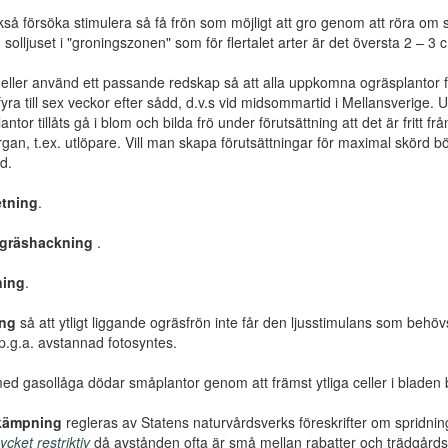
å försöka stimulera så få frön som möjligt att gro genom att röra om så 
solljuset i "groningszonen" som för flertalet arter är det översta 2 – 3 
eller använd ett passande redskap så att alla uppkomna ogräsplantor fö
yra till sex veckor efter sådd, d.v.s vid midsommartid i Mellansverige
antor tillåts gå i blom och bilda frö under förutsättning att det är fritt f
gan, t.ex. utlöpare. Vill man skapa förutsättningar för maximal skörd bö
rd.
tning
.
gräshackning
.
ning
.
ing
så att ytligt liggande ogräsfrön inte får den ljusstimulans som beh
l p.g.a. avstannad fotosyntes.
d gasollåga dödar småplantor genom att främst ytliga celler i bladen br
kämpning
regleras av Statens naturvårdsverks föreskrifter om sprid
cket restriktiv
då avstånden ofta är små mellan rabatter och trädgårdsland