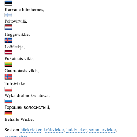
Karvane hiirehernes,
Peltovirvilä,
Heggewikke,
Loðflækja,
Pukainais vikis,
Gauruotasis vikis,
Tofrøvikke,
Wyka drobnokwiatowa,
Горошек волосистый,
Beharte Wicke,
Se även
häckvicker
,
kråkvicker
,
luddvicker
,
sommarvicker
,
sparvvicker
.