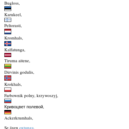
Bugloss,
Karukeel,
Peltorasti,
Kromhals,
Kalfatunga,
Tiruma aitene,
Dirvinis godulis,
Krokhals,
Farbownik polny, krzywoszyj,
Кривоцвет полевой,
Ackerkrumhals,
Se även
oxtunga
.