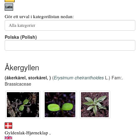
Gör ett urval i kategorilistan nedan:
Polska (Polish)
Åkergyllen
(åkerkårel, storkårel, )
(
Erysimum cheiranthoides
L.) Fam:.
Brassicaceae
Gyldenlak-Hjørneklap ,