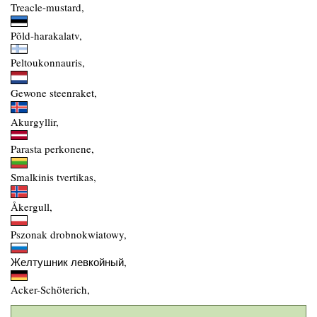
Treacle-mustard,
Põld-harakalatv,
Peltoukonnauris,
Gewone steenraket,
Akurgyllir,
Parasta perkonene,
Smalkinis tvertikas,
Åkergull,
Pszonak drobnokwiatowy,
Желтушник левкойный,
Acker-Schöterich,