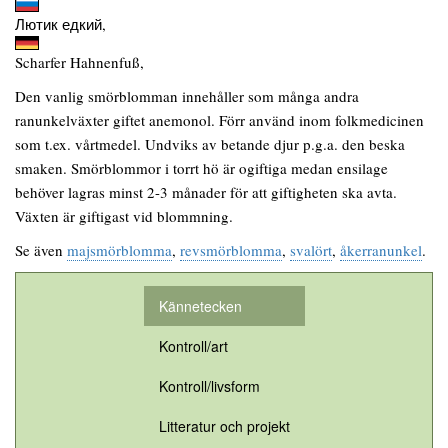
Лютик едкий,
Scharfer Hahnenfuß,
Den vanlig smörblomman innehåller som många andra
ranunkelväxter giftet anemonol. Förr använd inom folkmedicinen
som t.ex. vårtmedel. Undviks av betande djur p.g.a. den beska
smaken. Smörblommor i torrt hö är ogiftiga medan ensilage
behöver lagras minst 2-3 månader för att giftigheten ska avta.
Växten är giftigast vid blommning.
Se även
majsmörblomma
,
revsmörblomma
,
svalört
,
åkerranunkel
.
Kännetecken
Kontroll/art
Kontroll/livsform
Litteratur och projekt