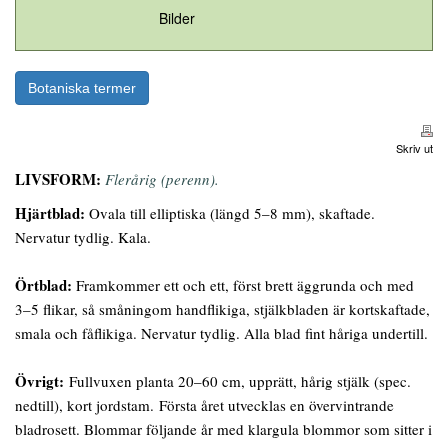
Bilder
Botaniska termer
Skriv ut
LIVSFORM:
Flerårig (perenn).
Hjärtblad:
Ovala till elliptiska (längd 5–8 mm), skaftade.
Nervatur tydlig. Kala.
Örtblad:
Framkommer ett och ett, först brett äggrunda och med
3–5 flikar, så småningom handflikiga, stjälkbladen är kortskaftade,
smala och fåflikiga. Nervatur tydlig. Alla blad fint håriga undertill.
Övrigt:
Fullvuxen planta 20–60 cm, upprätt, hårig stjälk (spec.
nedtill), kort jordstam. Första året utvecklas en övervintrande
bladrosett. Blommar följande år med klargula blommor som sitter i