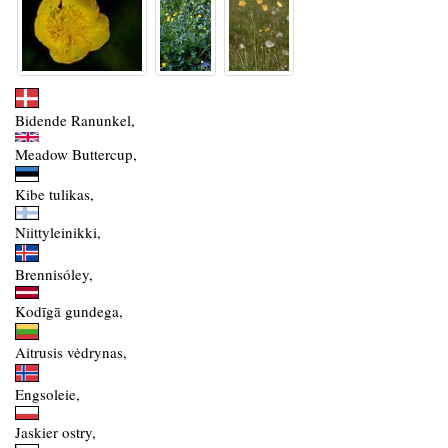
Bidende Ranunkel,
Meadow Buttercup,
Kibe tulikas,
Niittyleinikki,
Brennisóley,
Kodīgā gundega,
Aitrusis vėdrynas,
Engsoleie,
Jaskier ostry,