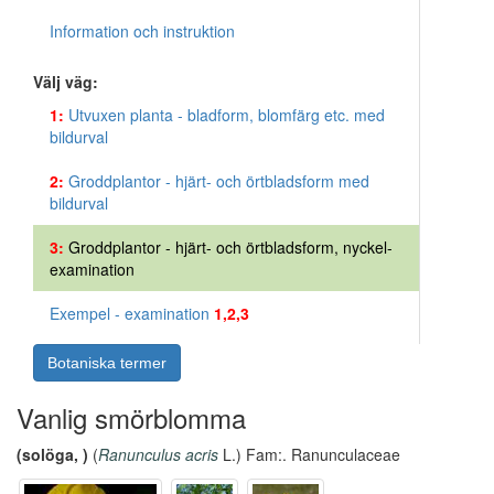
Information och instruktion
Välj väg:
1:
Utvuxen planta - bladform, blomfärg etc. med
bildurval
2:
Groddplantor - hjärt- och örtbladsform med
bildurval
3:
Groddplantor - hjärt- och örtbladsform, nyckel-
examination
Exempel - examination
1,2,3
Botaniska termer
Vanlig smörblomma
(solöga, )
(
Ranunculus acris
L.) Fam:. Ranunculaceae