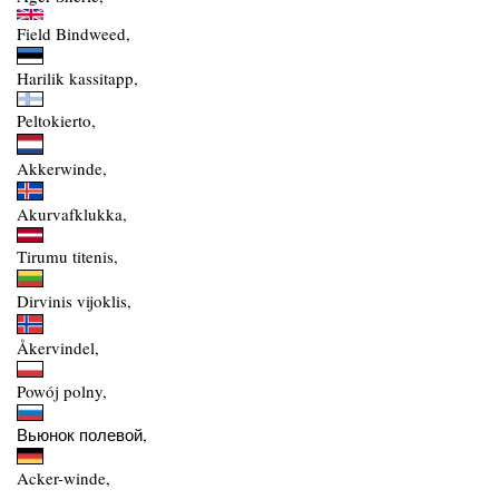
Field Bindweed,
Harilik kassitapp,
Peltokierto,
Akkerwinde,
Akurvafklukka,
Tirumu titenis,
Dirvinis vijoklis,
Åkervindel,
Powój polny,
Вьюнок полевой,
Acker-winde,