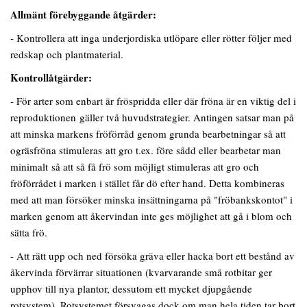
Allmänt förebyggande åtgärder:
- Kontrollera att inga underjordiska utlöpare eller rötter följer med
redskap och plantmaterial.
Kontrollåtgärder:
- För arter som enbart är fröspridda eller där fröna är en viktig del i
reproduktionen gäller två huvudstrategier. Antingen satsar man på
att minska markens fröförråd genom grunda bearbetningar så att
ogräsfröna stimuleras att gro t.ex. före sådd eller bearbetar man
minimalt så att så få frö som möjligt stimuleras att gro och
fröförrådet i marken i stället får dö efter hand. Detta kombineras
med att man försöker minska insättningarna på "fröbankskontot" i
marken genom att åkervindan inte ges möjlighet att gå i blom och
sätta frö.
- Att rätt upp och ned försöka gräva eller hacka bort ett bestånd av
åkervinda förvärrar situationen (kvarvarande små rotbitar ger
upphov till nya plantor, dessutom ett mycket djupgående
rotsystem). Rotsystemet försvagas dock om man hela tiden tar bort