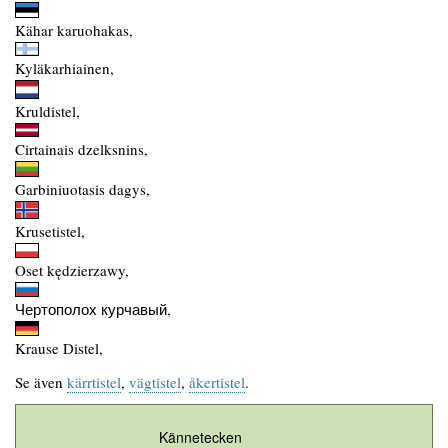
Kähar karuohakas,
Kyläkarhiainen,
Kruldistel,
Cirtainais dzelksnins,
Garbiniuotasis dagys,
Krusetistel,
Oset kędzierzawy,
Чертополох курчавый,
Krause Distel,
Se även
kärrtistel
,
vägtistel
,
åkertistel
.
Kännetecken