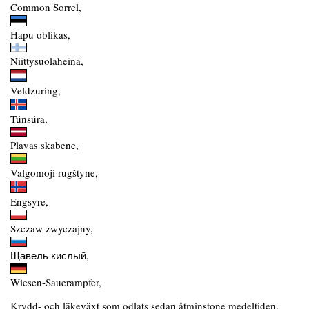
Common Sorrel,
Hapu oblikas,
Niittysuolaheinä,
Veldzuring,
Túnsúra,
Plavas skabene,
Valgomoji rugštyne,
Engsyre,
Szczaw zwyczajny,
Щавель кислый,
Wiesen-Sauerampfer,
Krydd- och läkeväxt som odlats sedan åtminstone medeltiden.