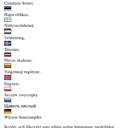
Common Sorrel,
Hapu oblikas,
Niittysuolaheinä,
Veldzuring,
Túnsúra,
Plavas skabene,
Valgomoji rugštyne,
Engsyre,
Szczaw zwyczajny,
Щавель кислый,
Wiesen-Sauerampfer,
Krydd- och läkeväxt som odlats sedan åtminstone medeltiden.