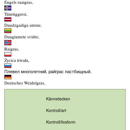
Engels raaigras,
Túnrúggresi,
Daudzgadiga airene,
Daugiamete svidre,
Raigras,
Życica trwała,
Плевел многолетний, райграс пастбищный,
Deutsches Weidelgras,
Kännetecken
Kontroll/art
Kontroll/livsform