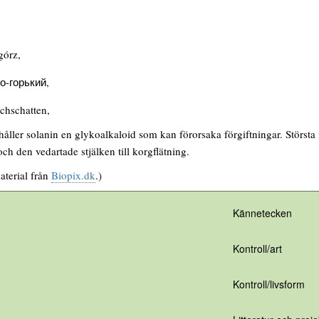
górz,
о-горький,
chschatten,
åller solanin en glykoalkaloid som kan förorsaka förgiftningar. Störst
ch den vedartade stjälken till korgflätning.
aterial från
Biopix.dk
.)
Kännetecken
Kontroll/art
Kontroll/livsform