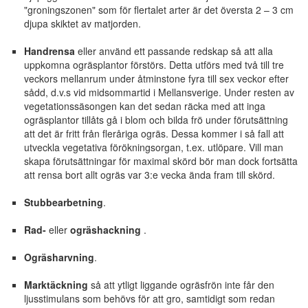
"groningszonen" som för flertalet arter är det översta 2 – 3 cm
djupa skiktet av matjorden.
Handrensa
eller använd ett passande redskap så att alla
uppkomna ogräsplantor förstörs. Detta utförs med två till tre
veckors mellanrum under åtminstone fyra till sex veckor efter
sådd, d.v.s vid midsommartid i Mellansverige. Under resten av
vegetationssäsongen kan det sedan räcka med att inga
ogräsplantor tillåts gå i blom och bilda frö under förutsättning
att det är fritt från fleråriga ogräs. Dessa kommer i så fall att
utveckla vegetativa förökningsorgan, t.ex. utlöpare. Vill man
skapa förutsättningar för maximal skörd bör man dock fortsätta
att rensa bort allt ogräs var 3:e vecka ända fram till skörd.
Stubbearbetning
.
Rad-
eller
ogräshackning
.
Ogräsharvning
.
Marktäckning
så att ytligt liggande ogräsfrön inte får den
ljusstimulans som behövs för att gro, samtidigt som redan