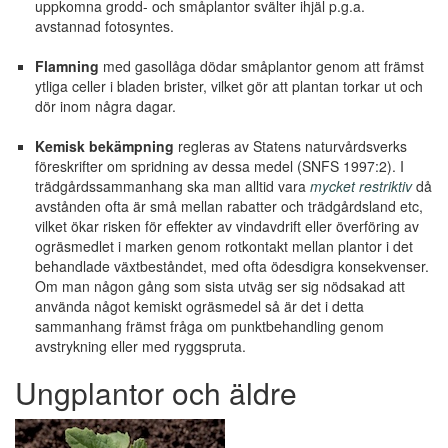
uppkomna grodd- och småplantor svälter ihjäl p.g.a.
avstannad fotosyntes.
Flamning
med gasollåga dödar småplantor genom att främst
ytliga celler i bladen brister, vilket gör att plantan torkar ut och
dör inom några dagar.
Kemisk bekämpning
regleras av Statens naturvårdsverks
föreskrifter om spridning av dessa medel (SNFS 1997:2). I
trädgårdssammanhang ska man alltid vara
mycket restriktiv
då
avstånden ofta är små mellan rabatter och trädgårdsland etc,
vilket ökar risken för effekter av vindavdrift eller överföring av
ogräsmedlet i marken genom rotkontakt mellan plantor i det
behandlade växtbeståndet, med ofta ödesdigra konsekvenser.
Om man någon gång som sista utväg ser sig nödsakad att
använda något kemiskt ogräsmedel så är det i detta
sammanhang främst fråga om punktbehandling genom
avstrykning eller med ryggspruta.
Ungplantor och äldre