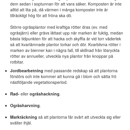
dem sedan i soptunnan för att vara säker. Komposten är inte
alltid att lita på, då värmen i många komposter inte är
tillräckligt hög för att fröna ska dö.
Större ogräsplantor med kraftiga rötter dras (ev. med
ogräsjärn) eller grävs lättast upp när marken är fuktig, medan
bästa tidpunkten för att hacka och skyffla är vid torr väderlek
så att kvarlämnade plantor torkar och dör. Kvarblivna rötter i
marken av bienner kan i några fall, till skillnad från lösryckta
rötter av annueller, utveckla nya plantor från knoppar på
rotbitar.
Jordbearbetning
med passande redskap så att plantorna
förstörs och inte kommer att kunna gå i blom och sätta frö
nästföljande vegetationsperiod.
Rad-
eller
ogräshackning
.
Ogräsharvning
.
Marktäckning
så att plantorna får svårt att utveckla sig eller
svälter ihjäl.