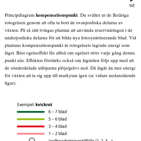
kompensationspunkt
Principdiagram
. Du svälter ut de fleråriga
rotogräsen genom att ofta ta bort de ovanjordiska delarna av
växten. På så sätt tvingas plantan att använda reservnäringen i de
underjordiska delarna för att bilda nya fotosyntetiserande blad. Vid
plantans kompensationspunkt är rotogräsets lagrade energi som
lägst. Bäst ogräseffekt fås alltså om ogräset störs varje gång denna
punkt nås. Effekten förstärks också om åtgärden följs upp med att
de sönderdelade utlöparna plöjs/grävs ned. Då åtgår än mer energi
för växten att ta sig upp till markytan igen (se vidare nedanstående
figur).