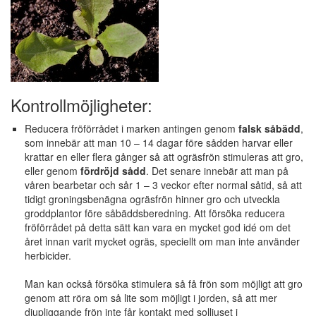
Kontrollmöjligheter:
Reducera fröförrådet i marken antingen genom
falsk såbädd
,
som innebär att man 10 – 14 dagar före sådden harvar eller
krattar en eller flera gånger så att ogräsfrön stimuleras att gro,
eller genom
fördröjd sådd
. Det senare innebär att man på
våren bearbetar och sår 1 – 3 veckor efter normal såtid, så att
tidigt groningsbenägna ogräsfrön hinner gro och utveckla
groddplantor före såbäddsberedning. Att försöka reducera
fröförrådet på detta sätt kan vara en mycket god idé om det
året innan varit mycket ogräs, speciellt om man inte använder
herbicider.
Man kan också försöka stimulera så få frön som möjligt att gro
genom att röra om så lite som möjligt i jorden, så att mer
djupliggande frön inte får kontakt med solljuset i