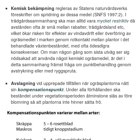
Kemisk bekämpning
regleras av Statens naturvårdsverks
föreskrifter om spridning av dessa medel (SNFS 1997:2). I
trädgårdssammanhang ska man alltid vara
mycket restriktiv
då
avstånden ofta är små mellan rabatter, trädgårdsland etc,
vilket ökar risken för effekter av vindavdrift eller överföring av
ogräsmedlet i marken genom rotkontakt mellan plantor i det
behandlade växtenbeståndet, med ofta ödesdigra
konsekvenser. Om man någon gång som sista utväg ser sig
nödsakad att använda något kemiskt ogräsmedel, är det i
detta sammanhang främst fråga om punktbehandling genom
avstrykning eller med ryggspruta.
Avslagning
vid upprepade tillfällen när ogräsplantorna nått
sin
kompensationspunkt
. Under alla förhållanden ska
beståndet under vegetationsperioden åtminstone slås av före
blomning så att plantorna inte hinner sätta frö.