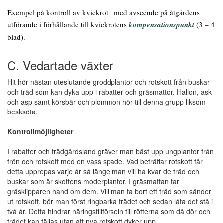
Exempel på kontroll av kvickrot i med avseende på åtgärdens
utförande i förhållande till kvickrotens
kompensationspunkt
(3 – 4
blad).
C. Vedartade växter
Hit hör nästan uteslutande groddplantor och rotskott från buskar
och träd som kan dyka upp i rabatter och gräsmattor. Hallon, ask
och asp samt körsbär och plommon hör till denna grupp liksom
besksöta.
Kontrollmöjligheter
I rabatter och trädgårdsland gräver man bäst upp ungplantor från
frön och rotskott med en vass spade. Vad beträffar rotskott får
detta upprepas varje år så länge man vill ha kvar de träd och
buskar som är skottens moderplantor. I gräsmattan tar
gräsklipparen hand om dem. Vill man ta bort ett träd som sänder
ut rotskott, bör man först ringbarka trädet och sedan låta det stå i
två år. Detta hindrar näringstillförseln till rötterna som då dör och
trädet kan fällas utan att nya rotskott dyker upp.