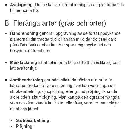
Avslagning.
Detta ska ske före blomning så att plantorna inte
hinner sätta frö.
B. Fleråriga arter (gräs och örter)
Handrensning
genom uppgrävning av de först uppdykande
plantorna i din trädgård eller annan miljö där de ej tidigare
påträffats. Vaksamhet kan här spara dig mycket tid och
bekymmer i framtiden.
Marktäckning
så att plantorna får svårt att utveckla sig och
lätt svälter ihjäl.
Jordbearbetning
ger bäst effekt då nästan alla arter är
känsliga för denna typ av störning. Det kan vara fråga om
stubbearbetning, djupplöjning eller grund plöjning liknande
äldre tiders skumplöjning. Man kan på den ogräsbemängda
ytan också använda kultivator eller fräs, varefter man plöjer
djupt och jämnt.
Stubbearbetning
.
Plöjning
.