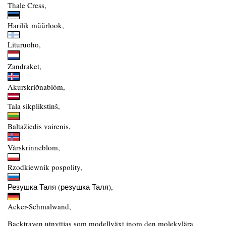
Thale Cress,
Harilik müürlook,
Lituruoho,
Zandraket,
Akurskriðnablóm,
Tala sikplikstinš,
Baltažiedis vairenis,
Vårskrinneblom,
Rzodkiewnik pospolity,
Резушка Таля (резушка Таля),
Acker-Schmalwand,
Backtraven utnyttjas som modellväxt inom den molekylära