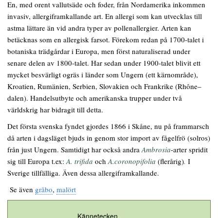
En, med orent vallutsäde och foder, från Nordamerika inkommen
invasiv, allergiframkallande art. En allergi som kan utvecklas till
astma lättare än vid andra typer av pollenallergier. Arten kan
betäcknas som en allergisk farsot. Förekom redan på 1700-talet i
botaniska trädgårdar i Europa, men först naturaliserad under
senare delen av 1800-talet. Har sedan under 1900-talet blivit ett
mycket besvärligt ogräs i länder som Ungern (ett kärnområde),
Kroatien, Rumänien, Serbien, Slovakien och Frankrike (Rhône–
dalen). Handelsutbyte och amerikanska trupper under två
världskrig har bidragit till detta.
Det första svenska fyndet gjordes 1866 i Skåne, nu på frammarsch
då arten i dagsläget bjuds in genom stor import av fågelfrö (solros)
från just Ungern. Samtidigt har också andra
Ambrosia
-arter spridit
sig till Europa t.ex:
A. trifida
och
A.coronopifolia
(flerårig)
.
I
Sverige
tillfälliga.
Även dessa allergiframkallande.
Se även
gråbo
,
malört
Kännetecken