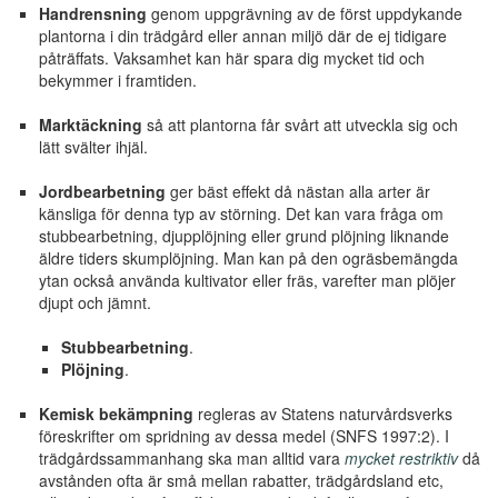
Handrensning
genom uppgrävning av de först uppdykande
plantorna i din trädgård eller annan miljö där de ej tidigare
påträffats. Vaksamhet kan här spara dig mycket tid och
bekymmer i framtiden.
Marktäckning
så att plantorna får svårt att utveckla sig och
lätt svälter ihjäl.
Jordbearbetning
ger bäst effekt då nästan alla arter är
känsliga för denna typ av störning. Det kan vara fråga om
stubbearbetning, djupplöjning eller grund plöjning liknande
äldre tiders skumplöjning. Man kan på den ogräsbemängda
ytan också använda kultivator eller fräs, varefter man plöjer
djupt och jämnt.
Stubbearbetning
.
Plöjning
.
Kemisk bekämpning
regleras av Statens naturvårdsverks
föreskrifter om spridning av dessa medel (SNFS 1997:2). I
trädgårdssammanhang ska man alltid vara
mycket restriktiv
då
avstånden ofta är små mellan rabatter, trädgårdsland etc,