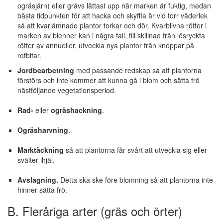
ogräsjärn) eller grävs lättast upp när marken är fuktig, medan
bästa tidpunkten för att hacka och skyffla är vid torr väderlek
så att kvarlämnade plantor torkar och dör. Kvarblivna rötter i
marken av bienner kan i några fall, till skillnad från lösryckta
rötter av annueller, utveckla nya plantor från knoppar på
rotbitar.
Jordbearbetning
med passande redskap så att plantorna
förstörs och inte kommer att kunna gå i blom och sätta frö
nästföljande vegetationsperiod.
Rad-
eller
ogräshackning
.
Ogräsharvning
.
Marktäckning
så att plantorna får svårt att utveckla sig eller
svälter ihjäl.
Avslagning.
Detta ska ske före blomning så att plantorna inte
hinner sätta frö.
B. Fleråriga arter (gräs och örter)