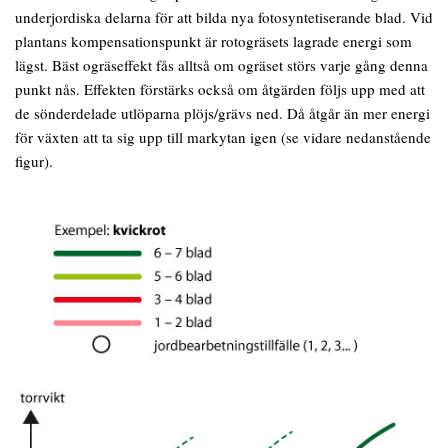
underjordiska delarna för att bilda nya fotosyntetiserande blad. Vid
plantans kompensationspunkt är rotogräsets lagrade energi som
lägst. Bäst ogräseffekt fås alltså om ogräset störs varje gång denna
punkt nås. Effekten förstärks också om åtgärden följs upp med att
de sönderdelade utlöparna plöjs/grävs ned. Då åtgår än mer energi
för växten att ta sig upp till markytan igen (se vidare nedanstående
figur).