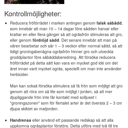
Kontrollmöjligheter:
Reducera fröförrådet i marken antingen genom
falsk såbädd
,
som innebär att man 10 – 14 dagar före sådden harvar eller
krattar en eller flera gånger så att ogräsfrön stimuleras att gro,
eller genom
fördröjd sådd
. Det senare innebär att man på
våren bearbetar och sår 1 – 3 veckor efter normal såtid, så att
tidigt groningsbenägna ogräsfrön hinner gro och utveckla
groddplantor före såbäddsberedning. Att försöka reducera
fröförrådet på detta sätt kan vara en mycket god idé om det
året innan varit mycket ogräs, speciellt om man inte använder
herbicider.
Man kan också försöka stimulera så få frön som möjligt att gro
genom att röra om så lite som möjligt i jorden, så att mer
djupliggande frön inte får kontakt med solljuset i
"groningszonen" som för flertalet arter är det översta 2 – 3 cm
djupa skiktet av matjorden.
Handrensa
eller använd ett passande redskap så att alla
uppkomna ogräsplantor förstörs. Detta utförs med två till tre