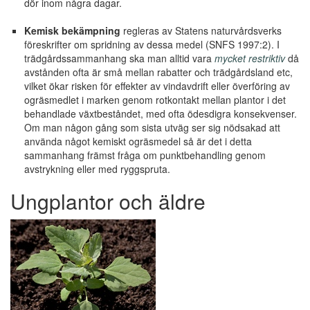
dör inom några dagar.
Kemisk bekämpning
regleras av Statens naturvårdsverks
föreskrifter om spridning av dessa medel (SNFS 1997:2). I
trädgårdssammanhang ska man alltid vara
mycket restriktiv
då
avstånden ofta är små mellan rabatter och trädgårdsland etc,
vilket ökar risken för effekter av vindavdrift eller överföring av
ogräsmedlet i marken genom rotkontakt mellan plantor i det
behandlade växtbeståndet, med ofta ödesdigra konsekvenser.
Om man någon gång som sista utväg ser sig nödsakad att
använda något kemiskt ogräsmedel så är det i detta
sammanhang främst fråga om punktbehandling genom
avstrykning eller med ryggspruta.
Ungplantor och äldre