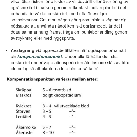
vilket ökar risken för effekter av vindavdrift eller överföring av
ogräsmedlet i marken genom rotkontakt mellan plantor i det
behandlade växtenbeståndet, med ofta ödesdigra
konsekvenser. Om man någon gång som sista utväg ser sig
nödsakad att använda något kemiskt ogräsmedel, är det i
detta sammanhang främst fråga om punktbehandling genom
avstrykning eller med ryggspruta.
Avslagning
vid upprepade tillfällen när ogräsplantorna nått
sin
kompensationspunkt
. Under alla förhållanden ska
beståndet under vegetationsperioden åtminstone slås av före
blomning så att plantorna inte hinner sätta frö.