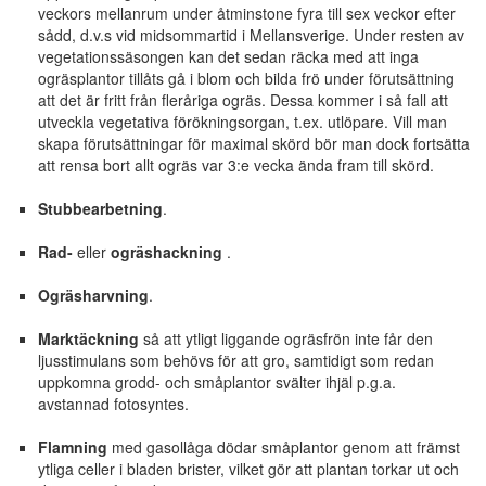
veckors mellanrum under åtminstone fyra till sex veckor efter
sådd, d.v.s vid midsommartid i Mellansverige. Under resten av
vegetationssäsongen kan det sedan räcka med att inga
ogräsplantor tillåts gå i blom och bilda frö under förutsättning
att det är fritt från fleråriga ogräs. Dessa kommer i så fall att
utveckla vegetativa förökningsorgan, t.ex. utlöpare. Vill man
skapa förutsättningar för maximal skörd bör man dock fortsätta
att rensa bort allt ogräs var 3:e vecka ända fram till skörd.
Stubbearbetning
.
Rad-
eller
ogräshackning
.
Ogräsharvning
.
Marktäckning
så att ytligt liggande ogräsfrön inte får den
ljusstimulans som behövs för att gro, samtidigt som redan
uppkomna grodd- och småplantor svälter ihjäl p.g.a.
avstannad fotosyntes.
Flamning
med gasollåga dödar småplantor genom att främst
ytliga celler i bladen brister, vilket gör att plantan torkar ut och