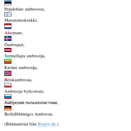
Pujulehine ambroosia,
Marunatuoksukki,
Alsemam,
Ömbrujurt,
Vermellapu ambrozija,
Kietine ambrozija,
Beiskambrosia,
Ambrozja bylicowata,
Амброзия полынолистная,
Beifußblättriges Ambrosie,
(Bildmaterial från
Biopix.dk
.)