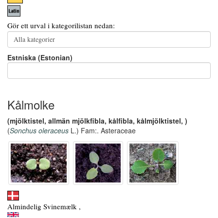
Gör ett urval i kategorilistan nedan:
Estniska (Estonian)
Kålmolke
(mjölktistel, allmän mjölkfibla, kålfibla, kålmjölktistel, )
(
Sonchus oleraceus
L.) Fam:. Asteraceae
Almindelig Svinemælk ,