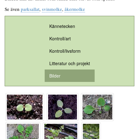
Se även
parksallat
,
svinmolke
,
åkermolke
Kännetecken
Kontroll/art
Kontroll/livsform
Litteratur och projekt
Bilder