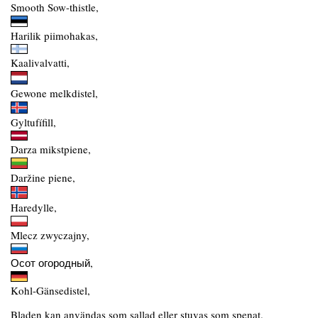
Smooth Sow-thistle,
Harilik piimohakas,
Kaalivalvatti,
Gewone melkdistel,
Gyltufífill,
Darza mikstpiene,
Daržine piene,
Haredylle,
Mlecz zwyczajny,
Осот огородный,
Kohl-Gänsedistel,
Bladen kan användas som sallad eller stuvas som spenat.