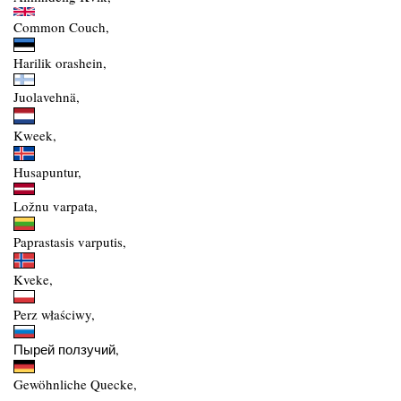
Common Couch,
Harilik orashein,
Juolavehnä,
Kweek,
Husapuntur,
Ložnu varpata,
Paprastasis varputis,
Kveke,
Perz właściwy,
Пырей ползучий,
Gewöhnliche Quecke,