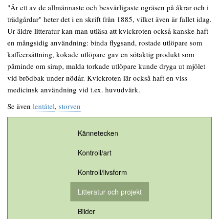
"Är ett av de allmännaste och besvärligaste ogräsen på åkrar och i
trädgårdar" heter det i en skrift från 1885, vilket även är fallet idag.
Ur äldre litteratur kan man utläsa att kvickroten också kanske haft
en mångsidig användning: binda flygsand, rostade utlöpare som
kaffeersättning, kokade utlöpare gav en sötaktig produkt som
påminde om sirap, malda torkade utlöpare kunde dryga ut mjölet
vid brödbak under nödår. Kvickroten lär också haft en viss
medicinsk användning vid t.ex. huvudvärk.
Se även
lentåtel
,
storven
Kännetecken
Kontroll/art
Kontroll/livsform
Litteratur och projekt
Bilder