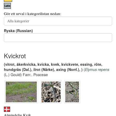
Gör ett urval i kategorilistan nedan:
Ryska (Russian)
Kvickrot
(vitrot, åkerkvicka, kvicka, kvek, kvickvete, essing, röte,
hundgräs (Dal.), ilrot (Närke), axing (Norrl.), )
(
Elymus repens
(L.) Gould) Fam:. Poaceae
Almindelig Kvik,