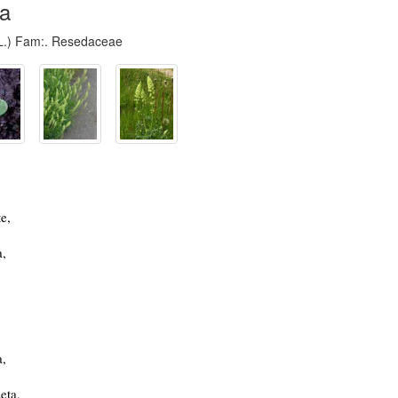
a
.) Fam:. Resedaceae
e,
a,
a,
eta,