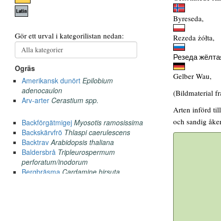
Byreseda,
Rezeda żółta,
Резеда жёлта
Gelber Wau,
(Bildmaterial f
Arten införd ti
och sandig åke