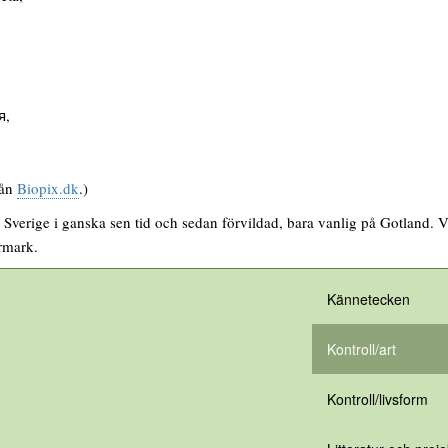
я,
rån
Biopix.dk
.)
ll Sverige i ganska sen tid och sedan förvildad, bara vanlig på Gotland.
rmark.
Kännetecken
Kontroll/art
Kontroll/livsform