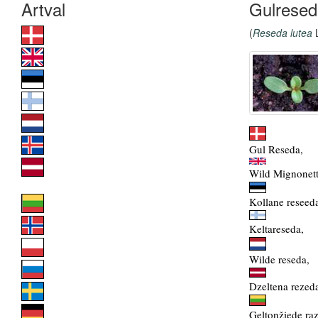
Gulresed
(
Reseda lutea
L
Gul Reseda,
Wild Mignonett
Kollane reseed
Keltareseda,
Wilde reseda,
Dzeltena rezed
Geltonžiede raz