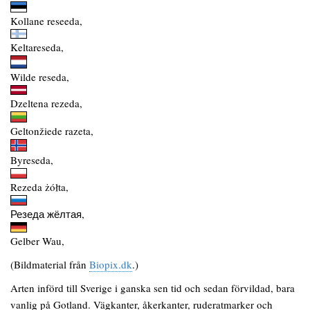
Kollane reseeda,
Keltareseda,
Wilde reseda,
Dzeltena rezeda,
Geltonžiede razeta,
Byreseda,
Rezeda żółta,
Резеда жёлтая,
Gelber Wau,
(Bildmaterial från
Biopix.dk
.)
Arten införd till Sverige i ganska sen tid och sedan förvildad, bara
vanlig på Gotland. Vägkanter, åkerkanter, ruderatmarker och