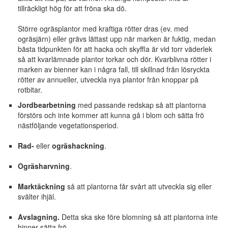
tillräckligt hög för att fröna ska dö.
Större ogräsplantor med kraftiga rötter dras (ev. med
ogräsjärn) eller grävs lättast upp när marken är fuktig, medan
bästa tidpunkten för att hacka och skyffla är vid torr väderlek
så att kvarlämnade plantor torkar och dör. Kvarblivna rötter i
marken av bienner kan i några fall, till skillnad från lösryckta
rötter av annueller, utveckla nya plantor från knoppar på
rotbitar.
Jordbearbetning
med passande redskap så att plantorna
förstörs och inte kommer att kunna gå i blom och sätta frö
nästföljande vegetationsperiod.
Rad-
eller
ogräshackning
.
Ogräsharvning
.
Marktäckning
så att plantorna får svårt att utveckla sig eller
svälter ihjäl.
Avslagning.
Detta ska ske före blomning så att plantorna inte
hinner sätta frö.