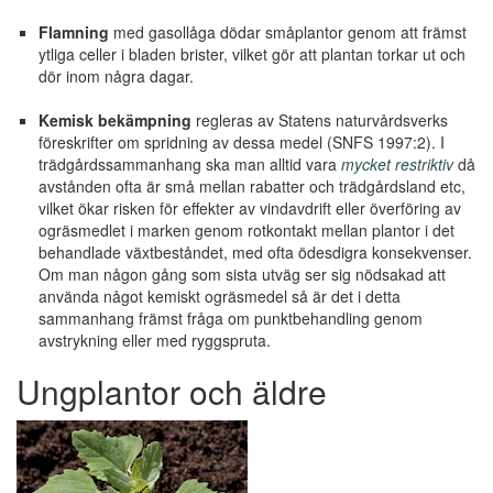
Flamning
med gasollåga dödar småplantor genom att främst
ytliga celler i bladen brister, vilket gör att plantan torkar ut och
dör inom några dagar.
Kemisk bekämpning
regleras av Statens naturvårdsverks
föreskrifter om spridning av dessa medel (SNFS 1997:2). I
trädgårdssammanhang ska man alltid vara
mycket restriktiv
då
avstånden ofta är små mellan rabatter och trädgårdsland etc,
vilket ökar risken för effekter av vindavdrift eller överföring av
ogräsmedlet i marken genom rotkontakt mellan plantor i det
behandlade växtbeståndet, med ofta ödesdigra konsekvenser.
Om man någon gång som sista utväg ser sig nödsakad att
använda något kemiskt ogräsmedel så är det i detta
sammanhang främst fråga om punktbehandling genom
avstrykning eller med ryggspruta.
Ungplantor och äldre