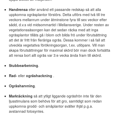
Handrensa
eller använd ett passande redskap så att alla
uppkomna ogräsplantor förstörs. Detta utförs med två till tre
veckors mellanrum under åtminstone fyra till sex veckor efter
sådd, d.v.s vid midsommartid i Mellansverige. Under resten av
vegetationssäsongen kan det sedan räcka med att inga
ogräsplantor tillåts gå i blom och bilda frö under förutsättning
att det är fritt från fleråriga ogräs. Dessa kommer i så fall att
utveckla vegetativa förökningsorgan, t.ex. utlöpare. Vill man
skapa förutsättningar för maximal skörd bör man dock fortsätta
att rensa bort allt ogräs var 3:e vecka ända fram till skörd.
Stubbearbetning
.
Rad-
eller
ogräshackning
.
Ogräsharvning
.
Marktäckning
så att ytligt liggande ogräsfrön inte får den
ljusstimulans som behövs för att gro, samtidigt som redan
uppkomna grodd- och småplantor svälter ihjäl p.g.a.
avstannad fotosyntes.