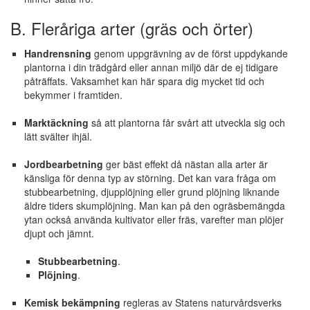
B. Fleråriga arter (gräs och örter)
Handrensning
genom uppgrävning av de först uppdykande
plantorna i din trädgård eller annan miljö där de ej tidigare
påträffats. Vaksamhet kan här spara dig mycket tid och
bekymmer i framtiden.
Marktäckning
så att plantorna får svårt att utveckla sig och
lätt svälter ihjäl.
Jordbearbetning
ger bäst effekt då nästan alla arter är
känsliga för denna typ av störning. Det kan vara fråga om
stubbearbetning, djupplöjning eller grund plöjning liknande
äldre tiders skumplöjning. Man kan på den ogräsbemängda
ytan också använda kultivator eller fräs, varefter man plöjer
djupt och jämnt.
Stubbearbetning
.
Plöjning
.
Kemisk bekämpning
regleras av Statens naturvårdsverks