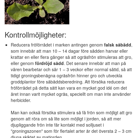
Kontrollmöjligheter:
Reducera fröförrådet i marken antingen genom
falsk såbädd
,
som innebär att man 10 – 14 dagar före sådden harvar eller
krattar en eller flera gånger så att ogräsfrön stimuleras att gro,
eller genom
fördröjd sådd
. Det senare innebär att man på
våren bearbetar och sår 1 – 3 veckor efter normal såtid, så att
tidigt groningsbenägna ogräsfrön hinner gro och utveckla
groddplantor före såbäddsberedning. Att försöka reducera
fröförrådet på detta sätt kan vara en mycket god idé om det
året innan varit mycket ogräs, speciellt om man inte använder
herbicider.
Man kan också försöka stimulera så få frön som möjligt att gro
genom att röra om så lite som möjligt i jorden, så att mer
djupliggande frön inte får kontakt med solljuset i
"groningszonen" som för flertalet arter är det översta 2 – 3 cm
djupa skiktet av matjorden.