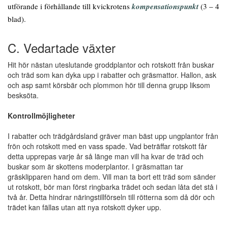
utförande i förhållande till kvickrotens
kompensationspunkt
(3 – 4
blad).
C. Vedartade växter
Hit hör nästan uteslutande groddplantor och rotskott från buskar
och träd som kan dyka upp i rabatter och gräsmattor. Hallon, ask
och asp samt körsbär och plommon hör till denna grupp liksom
besksöta.
Kontrollmöjligheter
I rabatter och trädgårdsland gräver man bäst upp ungplantor från
frön och rotskott med en vass spade. Vad beträffar rotskott får
detta upprepas varje år så länge man vill ha kvar de träd och
buskar som är skottens moderplantor. I gräsmattan tar
gräsklipparen hand om dem. Vill man ta bort ett träd som sänder
ut rotskott, bör man först ringbarka trädet och sedan låta det stå i
två år. Detta hindrar näringstillförseln till rötterna som då dör och
trädet kan fällas utan att nya rotskott dyker upp.