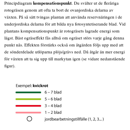
kompensationspunkt
Principdiagram
. Du svälter ut de fleråriga
rotogräsen genom att ofta ta bort de ovanjordiska delarna av
växten. På så sätt tvingas plantan att använda reservnäringen i de
underjordiska delarna för att bilda nya fotosyntetiserande blad. Vid
plantans kompensationspunkt är rotogräsets lagrade energi som
lägst. Bäst ogräseffekt fås alltså om ogräset störs varje gång denna
punkt nås. Effekten förstärks också om åtgärden följs upp med att
de sönderdelade utlöparna plöjs/grävs ned. Då åtgår än mer energi
för växten att ta sig upp till markytan igen (se vidare nedanstående
figur).