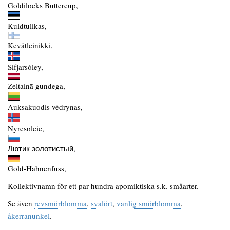
Goldilocks Buttercup,
Kuldtulikas,
Kevätleinikki,
Sifjarsóley,
Zeltainā gundega,
Auksakuodis vėdrynas,
Nyresoleie,
Лютик золотистый,
Gold-Hahnenfuss,
Kollektivnamn för ett par hundra apomiktiska s.k. småarter.
Se även
revsmörblomma
,
svalört
,
vanlig smörblomma
,
åkerranunkel
.