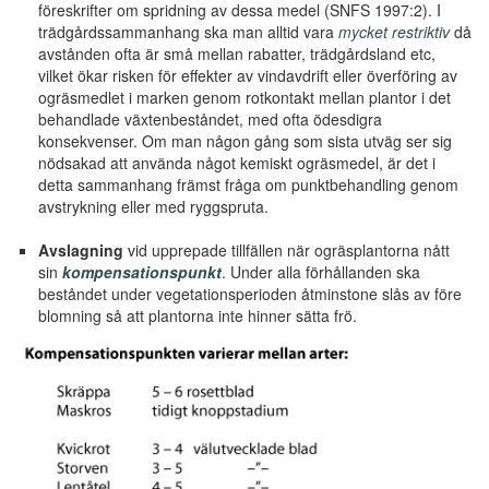
föreskrifter om spridning av dessa medel (SNFS 1997:2). I
trädgårdssammanhang ska man alltid vara
mycket restriktiv
då
avstånden ofta är små mellan rabatter, trädgårdsland etc,
vilket ökar risken för effekter av vindavdrift eller överföring av
ogräsmedlet i marken genom rotkontakt mellan plantor i det
behandlade växtenbeståndet, med ofta ödesdigra
konsekvenser. Om man någon gång som sista utväg ser sig
nödsakad att använda något kemiskt ogräsmedel, är det i
detta sammanhang främst fråga om punktbehandling genom
avstrykning eller med ryggspruta.
Avslagning
vid upprepade tillfällen när ogräsplantorna nått
sin
kompensationspunkt
. Under alla förhållanden ska
beståndet under vegetationsperioden åtminstone slås av före
blomning så att plantorna inte hinner sätta frö.